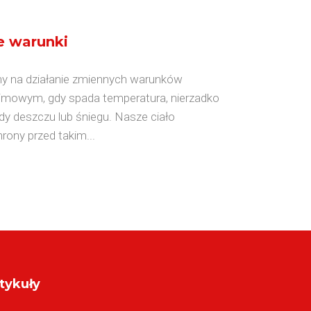
e warunki
my na działanie zmiennych warunków
zimowym, gdy spada temperatura, nierzadko
pady deszczu lub śniegu. Nasze ciało
rony przed takim...
tykuły