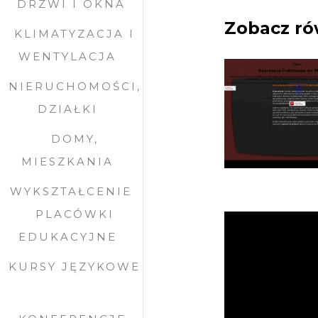
DRZWI I OKNA
Zobacz ró
KLIMATYZACJA I
WENTYLACJA
NIERUCHOMOŚCI,
DZIAŁKI
DOMY,
MIESZKANIA
WYKSZTAŁCENIE
PLACÓWKI
EDUKACYJNE
KURSY JĘZYKOWE