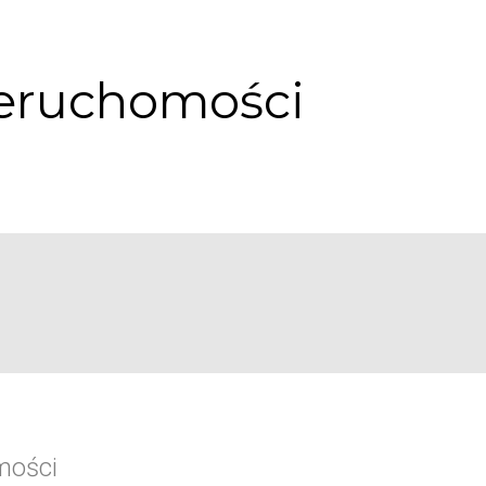
ieruchomości
mości