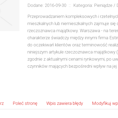
Dodane: 2016-09-30
::
Kategoria: Pieniądze /
Przeprowadzaniem kompleksowych i rzetelnyc
mieszkalnych lub niemieszkalnych zajmuje się
rzeczoznawca majątkowy. Warszawa - na tereni
charakterze świadczy między innymi firma Esti
do oczekiwań klientów oraz terminowość real
niniejszym artykule rzeczoznawca majątkowy
zgodnie z aktualnymi cenami rynkowymi, po uw
czynników mających bezpośredni wpływ na jej
rz
Poleć stronę
Wpis zawiera błędy
Modyfikuj wp