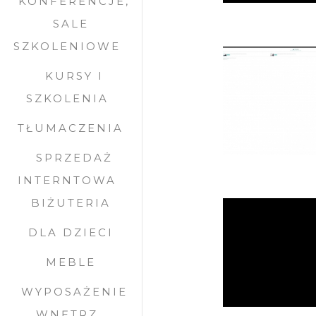
KONFERENCJE,
SALE
SZKOLENIOWE
KURSY I
SZKOLENIA
TŁUMACZENIA
SPRZEDAŻ
INTERNTOWA
BIŻUTERIA
DLA DZIECI
MEBLE
WYPOSAŻENIE
WNĘTRZ