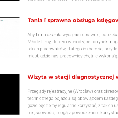
Tania i sprawna obsługa księgo
Aby firma działała wydajnie i sprawnie, potrz
Młode firmy, dopiero wchodzące na rynek mogą
takich pracowników, dlatego im bardziej przyd
miast, gdzie nasi pracownicy chętnie wykonają.
Wizyta w stacji diagnostycznej
Przeglądy rejestracyjne (Wrocław) oraz okres
technicznego pojazdu, są obowiązkiem każdego
gdzie będziemy regularnie korzystać, z takich u
miejscowości, mogą z powodzeniem korzystać,