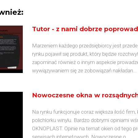
wnież:
Tutor - z nami dobrze poprowadz
Marzeniem każdego przedsiębiorcy jest przede 
rynku pojawił się produkt, który będzie rozchw
zapominać również o innym aspekcie prowadze
wywiązywaniem się ze zobowiązań nakładan...
Nowoczesne okna w rozsądnych
Na rynku funkcjonuje coraz większa ilość firm, 
polichlorku winylu. Bardzo dobrymi opiniami wśr
OKNOPLAST. Opinie na temat okien od tego pr
serwisach internetowych. Nowoczesne o...