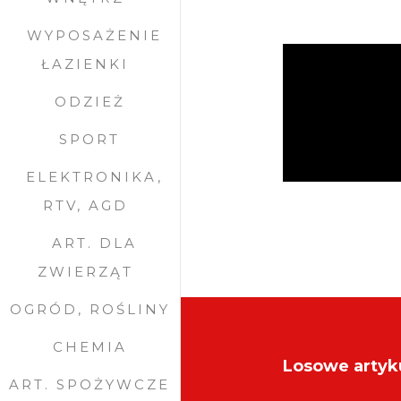
WYPOSAŻENIE
ŁAZIENKI
ODZIEŻ
SPORT
ELEKTRONIKA,
RTV, AGD
ART. DLA
ZWIERZĄT
OGRÓD, ROŚLINY
CHEMIA
Losowe artyk
ART. SPOŻYWCZE