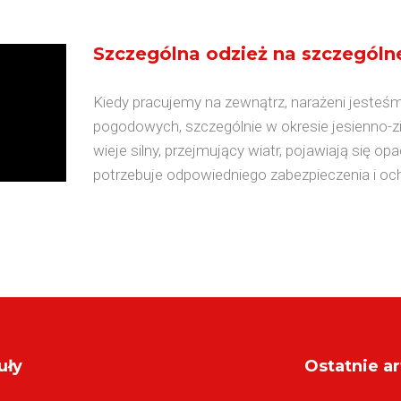
Szczególna odzież na szczególn
Kiedy pracujemy na zewnątrz, narażeni jesteś
pogodowych, szczególnie w okresie jesienno-
wieje silny, przejmujący wiatr, pojawiają się o
potrzebuje odpowiedniego zabezpieczenia i och
uły
Ostatnie ar