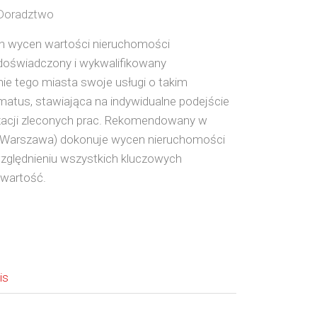
 Doradztwo
h wycen wartości nieruchomości
 doświadczony i wykwalifikowany
e tego miasta swoje usługi o takim
matus, stawiająca na indywidualne podejście
izacji zleconych prac. Rekomendowany w
 (Warszawa) dokonuje wycen nieruchomości
zględnieniu wszystkich kluczowych
 wartość.
is