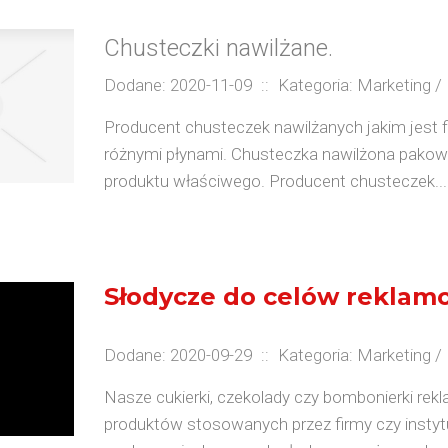
Chusteczki nawilżane.
Dodane: 2020-11-09
::
Kategoria: Marketing 
Producent chusteczek nawilżanych jakim jest f
różnymi płynami. Chusteczka nawilżona pakow
produktu właściwego. Producent chusteczek...
Słodycze do celów rekla
Dodane: 2020-09-29
::
Kategoria: Marketing 
Nasze cukierki, czekolady czy bombonierki re
produktów stosowanych przez firmy czy insty