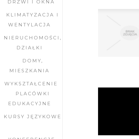
DRZWI I OKNA
KLIMATYZACJA I
WENTYLACJA
NIERUCHOMOŚCI,
DZIAŁKI
DOMY,
MIESZKANIA
WYKSZTAŁCENIE
PLACÓWKI
EDUKACYJNE
KURSY JĘZYKOWE