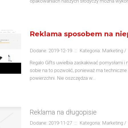
opakowaniach naszych słodyczy można wykon
Reklama sposobem na nie
Dodane: 2019-12-19
::
Kategoria: Marketing 
Regalo Gifts uwielbia zaskakiwać pomysłami 
sobie na to pozwolić, ponieważ ma techniczne
powierzchni. Nie oszczędza w...
Reklama na długopisie
Dodane: 2019-11-27
::
Kategoria: Marketing 