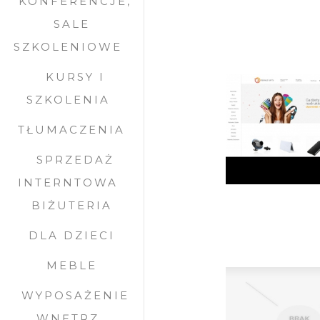
KONFERENCJE,
SALE
SZKOLENIOWE
KURSY I
SZKOLENIA
TŁUMACZENIA
SPRZEDAŻ
INTERNTOWA
BIŻUTERIA
DLA DZIECI
MEBLE
WYPOSAŻENIE
WNĘTRZ