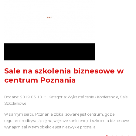
Sale na szkolenia biznesowe w
centrum Poznania
Dodane: 2019-05-13
::
Kategoria: Wykształcenie / Konferencje, Sale
Szkoleniowe
W samym sercu Poznania zlokalizowane jest centrum, gdzie
regularnie odbywają się największe konferencje i szkolenia biznesowe,
wynajem sal w tym obiekcie jest niezwykle proste, a...