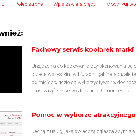
rz
Poleć stronę
Wpis zawiera błędy
Modyfikuj wp
wnież:
Fachowy serwis kopiarek marki
Urządzenia do kopiowania czy skanowania są b
przede wszystkim w biurach i gabinetach, ale 
od miejsca, gdzie są wykorzystywane, dochodzi 
musi zająć się serwis kopiarek. Canon jest jed..
Pomoc w wyborze atrakcyjnego
Jedną z usług, jaką świadczą zgłaszającym się