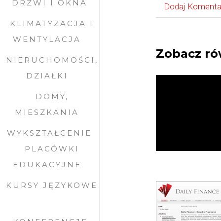
DRZWI I OKNA
Dodaj Komenta
KLIMATYZACJA I
WENTYLACJA
Zobacz ró
NIERUCHOMOŚCI,
DZIAŁKI
DOMY,
MIESZKANIA
WYKSZTAŁCENIE
PLACÓWKI
EDUKACYJNE
KURSY JĘZYKOWE