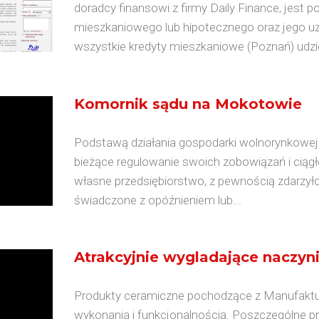
doradcy finansowi z firmy Daily Finance, jes
mieszkaniowego lub hipotecznego oraz jego uz
wszystkie kredyty mieszkaniowe (Poznań) udzie
Komornik sądu na Mokotowie
Podstawą działania gospodarki wolnorynkowej 
bieżące regulowanie swoich zobowiązań i ciągłe
własne przedsiębiorstwo, z pewnością zdarzyło ci
świadczone z opóźnieniem lub...
Atrakcyjnie wygladające naczy
Produkty ceramiczne pochodzące z Manufaktur
wykonania i funkcjonalnością. Poszczególne pr