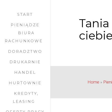
START
Tania
PIENIĄDZE
ciebi
BIURA
RACHUNKOWE
DORADZTWO
DRUKARNIE
HANDEL
Home
»
Pien
HURTOWNIE
KREDYTY,
LEASING
OFERTY PRACY