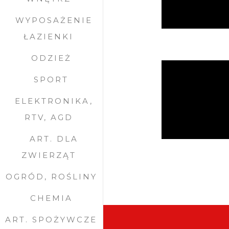
WYPOSAŻENIE
ŁAZIENKI
ODZIEŻ
SPORT
ELEKTRONIKA,
RTV, AGD
ART. DLA
ZWIERZĄT
OGRÓD, ROŚLINY
CHEMIA
ART. SPOŻYWCZE