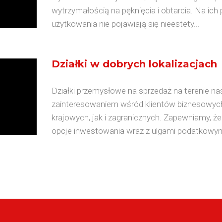
wytrzymałością na pęknięcia i obtarcia. Na i
użytkowania nie pojawiają się nieestety...
Działki w dobrych lokalizacjach
Działki przemysłowe na sprzedaż na terenie na
zainteresowaniem wśród klientów biznesowych
krajowych, jak i zagranicznych. Zapewniamy, ż
opcje inwestowania wraz z ulgami podatkowymi