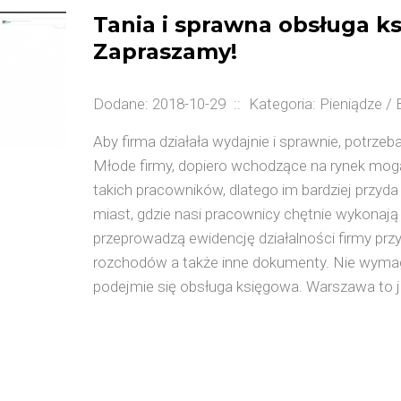
Tania i sprawna obsługa ks
Zapraszamy!
Dodane: 2018-10-29
::
Kategoria: Pieniądze /
Aby firma działała wydajnie i sprawnie, potrz
Młode firmy, dopiero wchodzące na rynek mogą
takich pracowników, dlatego im bardziej przyd
miast, gdzie nasi pracownicy chętnie wykonają 
przeprowadzą ewidencję działalności firmy prz
rozchodów a także inne dokumenty. Nie wymag
podejmie się obsługa księgowa. Warszawa to j