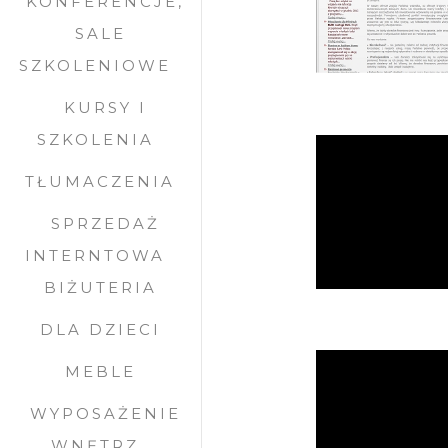
KONFERENCJE,
SALE
SZKOLENIOWE
KURSY I
SZKOLENIA
TŁUMACZENIA
SPRZEDAŻ
INTERNTOWA
BIŻUTERIA
DLA DZIECI
MEBLE
WYPOSAŻENIE
WNĘTRZ