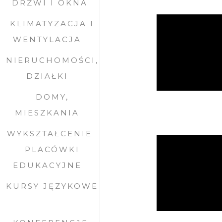
DRZWI I OKNA
KLIMATYZACJA I
WENTYLACJA
NIERUCHOMOŚCI,
DZIAŁKI
DOMY,
MIESZKANIA
WYKSZTAŁCENIE
PLACÓWKI
EDUKACYJNE
KURSY JĘZYKOWE