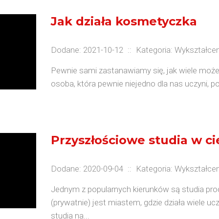
Jak działa kosmetyczka
Dodane: 2021-10-12
::
Kategoria: Wykształcen
Pewnie sami zastanawiamy się, jak wiele moż
osoba, która pewnie niejedno dla nas uczyni, p
Przyszłościowe studia w c
Dodane: 2020-09-04
::
Kategoria: Wykształcen
Jednym z popularnych kierunków są studia prod
(prywatnie) jest miastem, gdzie działa wiele u
studia na...