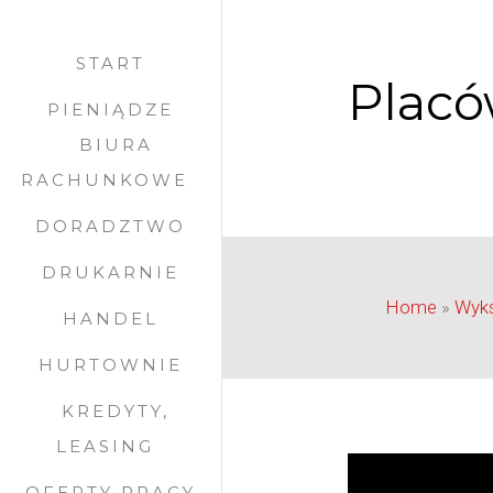
START
Placó
PIENIĄDZE
BIURA
RACHUNKOWE
DORADZTWO
DRUKARNIE
Home
»
Wyks
HANDEL
HURTOWNIE
KREDYTY,
LEASING
OFERTY PRACY