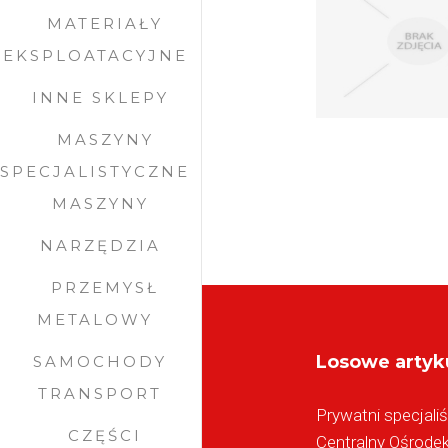
MATERIAŁY
EKSPLOATACYJNE
INNE SKLEPY
MASZYNY
SPECJALISTYCZNE
MASZYNY
NARZĘDZIA
PRZEMYSŁ
METALOWY
Losowe artyk
SAMOCHODY
TRANSPORT
Prywatni specjali
CZĘŚCI
Centralny Ośrode