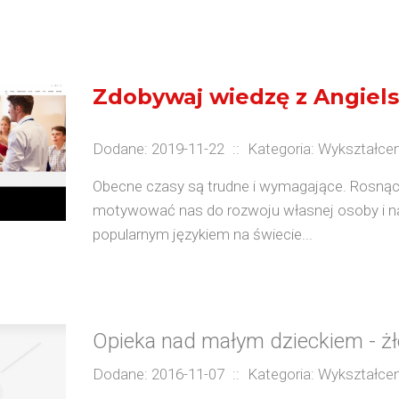
Zdobywaj wiedzę z Angiel
Dodane: 2019-11-22
::
Kategoria: Wykształcen
Obecne czasy są trudne i wymagające. Rosnąc
motywować nas do rozwoju własnej osoby i na
popularnym językiem na świecie...
Opieka nad małym dzieckiem - żł
Dodane: 2016-11-07
::
Kategoria: Wykształcen