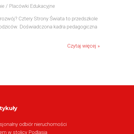
ie / Placówki Edukacyjne
ozwój? Cztery Strony Świata to przedszkole
z rodziców. Doświadczona kadra pedagogiczna
Czytaj więcej »
tykuły
sjonalny odbiór nieruchomości
m w stolicy Podlasia