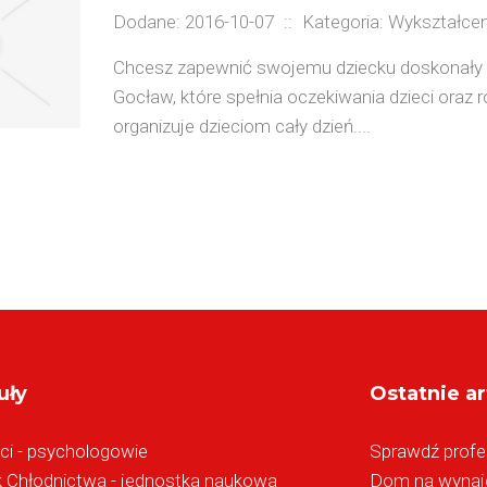
Dodane: 2016-10-07
::
Kategoria: Wykształcen
Chcesz zapewnić swojemu dziecku doskonały r
Gocław, które spełnia oczekiwania dzieci ora
organizuje dzieciom cały dzień....
uły
Ostatnie ar
ści - psychologowie
Sprawdź profe
k Chłodnictwa - jednostka naukowa
Dom na wynaje