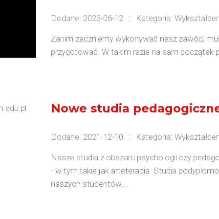
Dodane: 2023-06-12
::
Kategoria: Wykształcen
Zanim zaczniemy wykonywać nasz zawód, mus
przygotować. W takim razie na sam początek pr
Nowe studia pedagogiczn
Dodane: 2021-12-10
::
Kategoria: Wykształcen
Nasze studia z obszaru psychologii czy pedago
- w tym takie jak arteterapia. Studia podyplo
naszych studentów,...