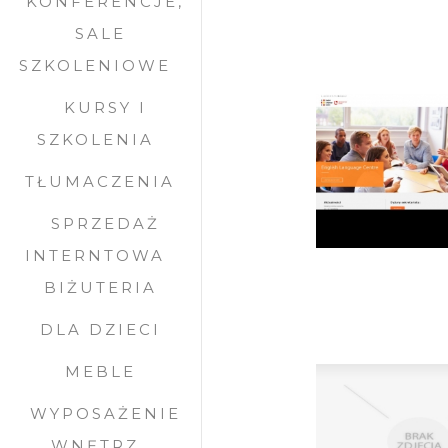
KONFERENCJE,
SALE
SZKOLENIOWE
KURSY I
SZKOLENIA
TŁUMACZENIA
SPRZEDAŻ
INTERNTOWA
BIŻUTERIA
DLA DZIECI
MEBLE
WYPOSAŻENIE
WNĘTRZ