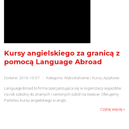
Kursy angielskiego za granicą z
pomocą Language Abroad
Dodane: 2016-10-07
::
Kategoria: Wykształcenie / Kursy Językowe
Language Broad to firma specjalizująca się w organizacji wyjazdów
na rok szkolny do znanych i cenionych szkół na świecie. Oferujemy
Państwu kursy angielskiego w anglii...
Czytaj więcej »