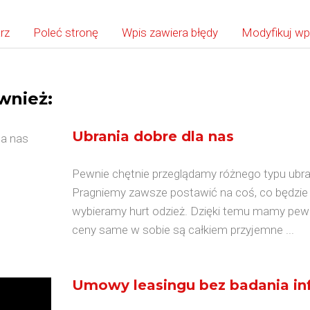
rz
Poleć stronę
Wpis zawiera błędy
Modyfikuj wp
wnież:
Ubrania dobre dla nas
Pewnie chętnie przeglądamy różnego typu ubran
Pragniemy zawsze postawić na coś, co będzie n
wybieramy hurt odzież. Dzięki temu mamy pewn
ceny same w sobie są całkiem przyjemne ...
Umowy leasingu bez badania inf