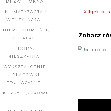
DRZWI I OKNA
Dodaj Komenta
KLIMATYZACJA I
WENTYLACJA
NIERUCHOMOŚCI,
Zobacz ró
DZIAŁKI
DOMY,
MIESZKANIA
WYKSZTAŁCENIE
PLACÓWKI
EDUKACYJNE
KURSY JĘZYKOWE