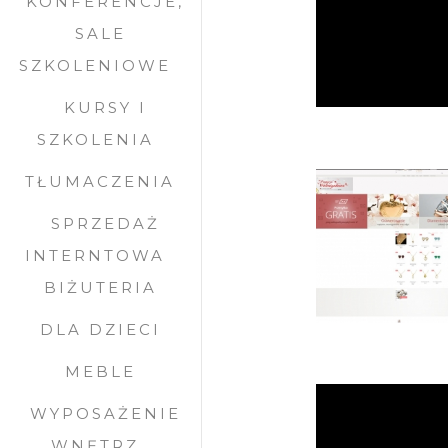
KONFERENCJE,
SALE
SZKOLENIOWE
KURSY I
SZKOLENIA
TŁUMACZENIA
SPRZEDAŻ
INTERNTOWA
BIŻUTERIA
DLA DZIECI
MEBLE
WYPOSAŻENIE
WNĘTRZ