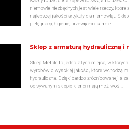
Każdy rodzic chce zapewnić swojemu dziecku ws
niemowle niezbędnych jest wiele rzeczy, które 
najlepszej jakości artykuły dla niemowląt. Skle
pielęgnacji, higienie, przewijaniu, karmie...
Sklep z armaturą hydrauliczną i n
Sklep Metale to jedno z tych miejsc, w który
wyrobów o wysokiej jakości, które wchodzą m.in
hydrauliczna. Dzięki bardzo zróżnicowanej, a z
opisywanym sklepie klienci mają możliwoś...