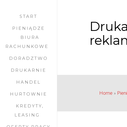
START
Druka
PIENIĄDZE
rekl
BIURA
RACHUNKOWE
DORADZTWO
DRUKARNIE
HANDEL
Home
»
Pien
HURTOWNIE
KREDYTY,
LEASING
OFERTY PRACY