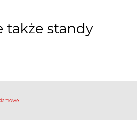
 także standy
eklamowe