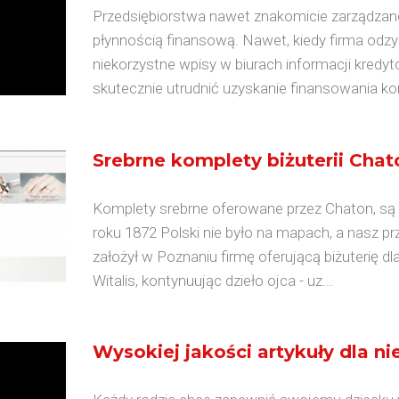
Przedsiębiorstwa nawet znakomicie zarządza
płynnością finansową. Nawet, kiedy firma odzy
niekorzystne wpisy w biurach informacji kredyt
skutecznie utrudnić uzyskanie finansowania kon
Srebrne komplety biżuterii Chat
Komplety srebrne oferowane przez Chaton, są śc
roku 1872 Polski nie było na mapach, a nasz pr
założył w Poznaniu firmę oferującą biżuterię dl
Witalis, kontynuując dzieło ojca - uz...
Wysokiej jakości artykuły dla n