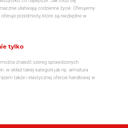
zystko, co najlepsze. Jak rodzi się
znacznie ułatwiają codzienne życie. Oferujemy
p oferuje przedmioty, które są niezbędne w
ie tylko
ch można znaleźć szereg sprawdzonych
. w skład takiej kategorii jak np. armatura
arazem także i elastycznej ofercie handlowej w