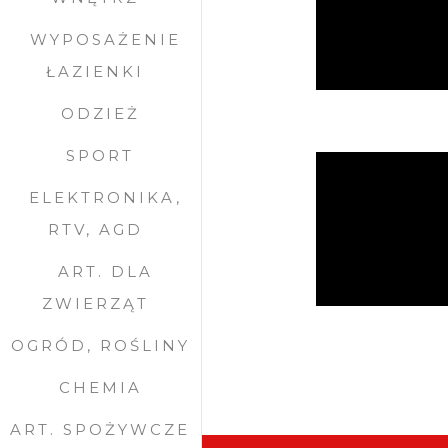
WYPOSAŻENIE
ŁAZIENKI
ODZIEŻ
SPORT
ELEKTRONIKA,
RTV, AGD
ART. DLA
ZWIERZĄT
OGRÓD, ROŚLINY
CHEMIA
ART. SPOŻYWCZE