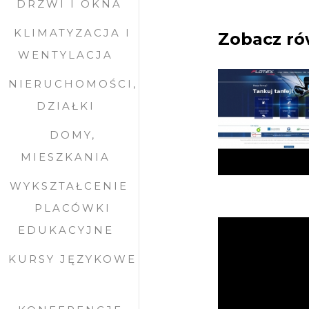
DRZWI I OKNA
KLIMATYZACJA I
Zobacz ró
WENTYLACJA
NIERUCHOMOŚCI,
DZIAŁKI
DOMY,
MIESZKANIA
WYKSZTAŁCENIE
PLACÓWKI
EDUKACYJNE
KURSY JĘZYKOWE