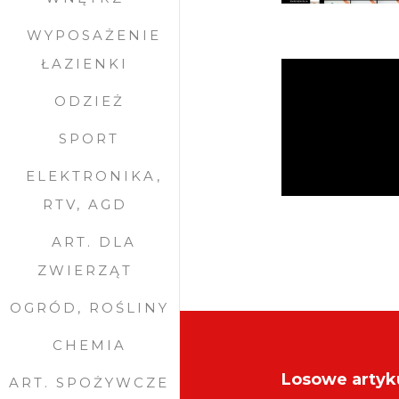
WYPOSAŻENIE
ŁAZIENKI
ODZIEŻ
SPORT
ELEKTRONIKA,
RTV, AGD
ART. DLA
ZWIERZĄT
OGRÓD, ROŚLINY
CHEMIA
Losowe artyk
ART. SPOŻYWCZE