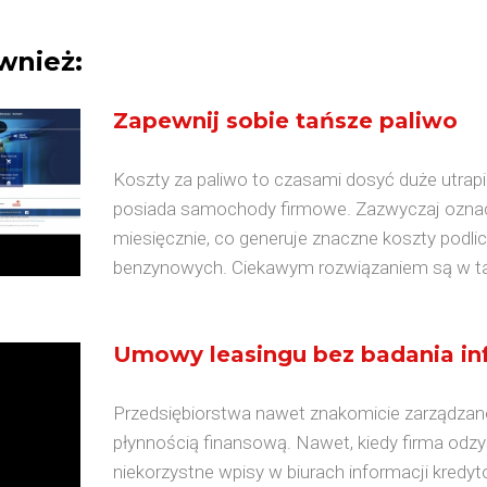
wnież:
Zapewnij sobie tańsze paliwo
Koszty za paliwo to czasami dosyć duże utrapi
posiada samochody firmowe. Zazwyczaj oznacz
miesięcznie, co generuje znaczne koszty podli
benzynowych. Ciekawym rozwiązaniem są w takie
Umowy leasingu bez badania inf
Przedsiębiorstwa nawet znakomicie zarządza
płynnością finansową. Nawet, kiedy firma odzy
niekorzystne wpisy w biurach informacji kredyt