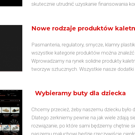
skutecznie utrudnić uzyskanie finansowania kon
Nowe rodzaje produktów kaletn
Pasmanteria, regulatory, smycze, klamry plastik
wszystkie kategorie produktów można znaleźć 
Wprowadzamy na rynek solidne produkty kaletn
tworzyw sztucznych. Wszystkie nasze dodatki k
Wybieramy buty dla dziecka
Chcemy przecież, żeby naszemu dziecku było 
Dlatego zerkniemy pewnie na jak wiele zdają s
rozwiązanie, po które sami będziemy chętnie si
naszemu maluchowi będzie rzeczywiście ciepło