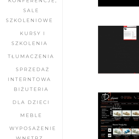
KONFERENCJE,
SALE
SZKOLENIOWE
KURSY I
SZKOLENIA
TŁUMACZENIA
SPRZEDAŻ
INTERNTOWA
BIŻUTERIA
DLA DZIECI
MEBLE
WYPOSAŻENIE
WNĘTRZ