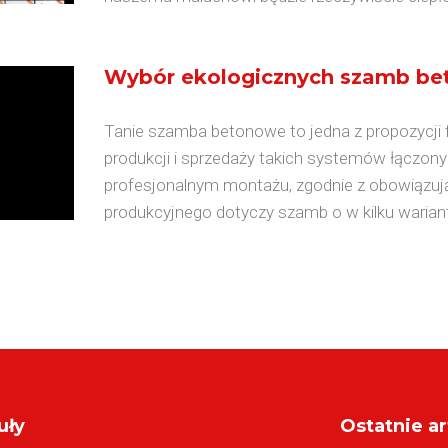
Wybór ekologicznych szamb b
Tanie szamba betonowe to jedna z propozycji fi
produkcji i sprzedaży takich systemów łączon
profesjonalnym montażu, zgodnie z obowiązuj
produkcyjnego dotyczy szamb o w kilku wariant
uły
Ostatnie ar