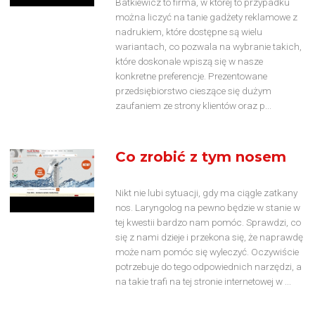
Batkiewicz to firma, w której to przypadku
można liczyć na tanie gadżety reklamowe z
nadrukiem, które dostępne są wielu
wariantach, co pozwala na wybranie takich,
które doskonale wpiszą się w nasze
konkretne preferencje. Prezentowane
przedsiębiorstwo cieszące się dużym
zaufaniem ze strony klientów oraz p...
Co zrobić z tym nosem
Nikt nie lubi sytuacji, gdy ma ciągle zatkany
nos. Laryngolog na pewno będzie w stanie w
tej kwestii bardzo nam pomóc. Sprawdzi, co
się z nami dzieje i przekona się, że naprawdę
może nam pomóc się wyleczyć. Oczywiście
potrzebuje do tego odpowiednich narzędzi, a
na takie trafi na tej stronie internetowej w ...