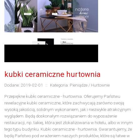
kubki ceramiczne hurtownia
Dodane: 2019-02-01
::
Kategoria: Pieniądze / Hurtownie
Przepiękne kubki ceramiczne - hurtownia. Oferujemy Państwu
rewelacyjne kubki ceramiczne, które zachwycają zarówno swoją
wysoką jakością, solidnym wykonaniem, jak i niezwykle atrakcyjnym
wyglądem. Będą doskonałym rozwiązaniem do wyposażenie
restauracji, np. takiej, która jest zlokalizowana w hotelu, albo w innym
tego typu budynku. Kubki ceramiczne - hurtownia. Gwarantujemy, że
będą Państwo pod wrażeniem naszych produktów, które są łatwe w