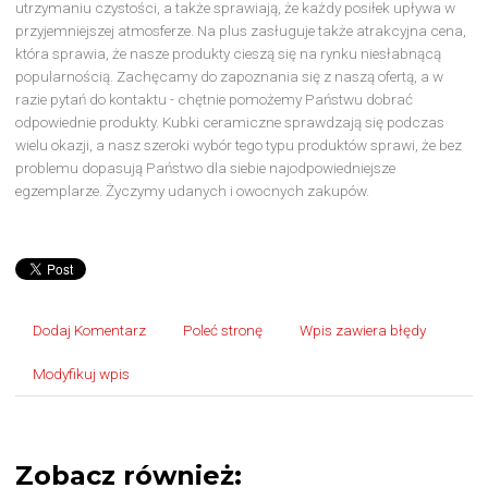
utrzymaniu czystości, a także sprawiają, że każdy posiłek upływa w
przyjemniejszej atmosferze. Na plus zasługuje także atrakcyjna cena,
która sprawia, że nasze produkty cieszą się na rynku niesłabnącą
popularnością. Zachęcamy do zapoznania się z naszą ofertą, a w
razie pytań do kontaktu - chętnie pomożemy Państwu dobrać
odpowiednie produkty. Kubki ceramiczne sprawdzają się podczas
wielu okazji, a nasz szeroki wybór tego typu produktów sprawi, że bez
problemu dopasują Państwo dla siebie najodpowiedniejsze
egzemplarze. Życzymy udanych i owocnych zakupów.
Dodaj Komentarz
Poleć stronę
Wpis zawiera błędy
Modyfikuj wpis
Zobacz również: