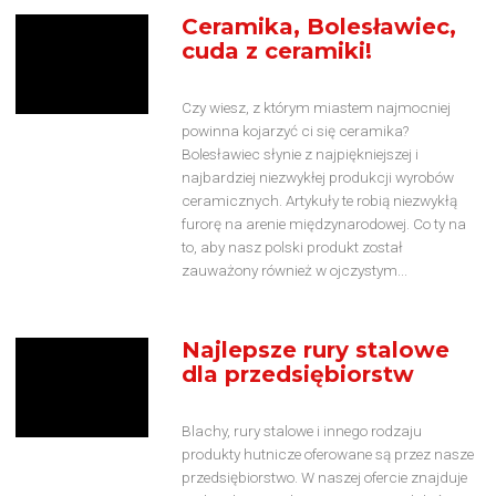
Ceramika, Bolesławiec,
cuda z ceramiki!
Czy wiesz, z którym miastem najmocniej
powinna kojarzyć ci się ceramika?
Bolesławiec słynie z najpiękniejszej i
najbardziej niezwykłej produkcji wyrobów
ceramicznych. Artykuły te robią niezwykłą
furorę na arenie międzynarodowej. Co ty na
to, aby nasz polski produkt został
zauważony również w ojczystym...
Najlepsze rury stalowe
dla przedsiębiorstw
Blachy, rury stalowe i innego rodzaju
produkty hutnicze oferowane są przez nasze
przedsiębiorstwo. W naszej ofercie znajduje