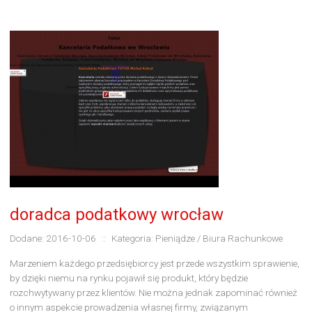
doradca podatkowy wrocław
Dodane: 2016-10-06
::
Kategoria: Pieniądze / Biura Rachunkowe
Marzeniem każdego przedsiębiorcy jest przede wszystkim sprawienie,
by dzięki niemu na rynku pojawił się produkt, który będzie
rozchwytywany przez klientów. Nie można jednak zapominać również
o innym aspekcie prowadzenia własnej firmy, związanym