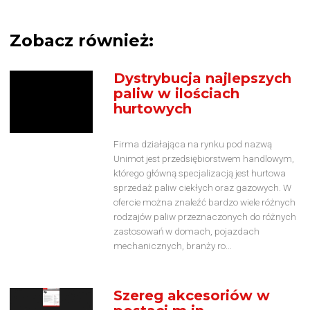
Zobacz również:
Dystrybucja najlepszych
paliw w ilościach
hurtowych
Firma działająca na rynku pod nazwą
Unimot jest przedsiębiorstwem handlowym,
którego główną specjalizacją jest hurtowa
sprzedaż paliw ciekłych oraz gazowych. W
ofercie można znaleźć bardzo wiele różnych
rodzajów paliw przeznaczonych do różnych
zastosowań w domach, pojazdach
mechanicznych, branży ro...
Szereg akcesoriów w