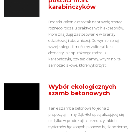
postaci m.in.
karabińczyków
Dodatki kaletnicze to tak naprawdę szereg
różnego rodzaju praktycznych akcesoriów,
które znajdują zastosowanie w branży
odzieżowej i obuwniczej. Do wymienionej
wyżej kategorii możemy zaliczyć takie
elementy jak np. różnego rodzaju
karabińczyki, czy też klamry, w tym np. te
samozaciskowe, które wykorzyst...
Wybór ekologicznych
szamb betonowych
Tanie szamba betonowe to jedna z
propozycji firmy Dąb-Bet specjalizującej się
nie tylko w produkcji i sprzedaży takich
systemów łączonych pionowo bądź poziomo,