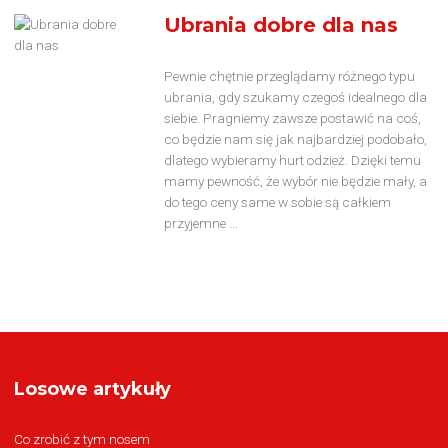
Ubrania dobre dla nas
Pewnie chętnie przeglądamy różnego typu
ubrania, gdy szukamy czegoś idealnego dla
siebie. Pragniemy zawsze postawić na coś,
co będzie nam się jak najbardziej podobało,
dlatego wybieramy hurt odzież. Dzięki temu
mamy pewność, że wybór nie będzie mały, a
do tego ceny same w sobie są całkiem
przyjemne ...
Losowe artykuły
Co zrobić z tym nosem