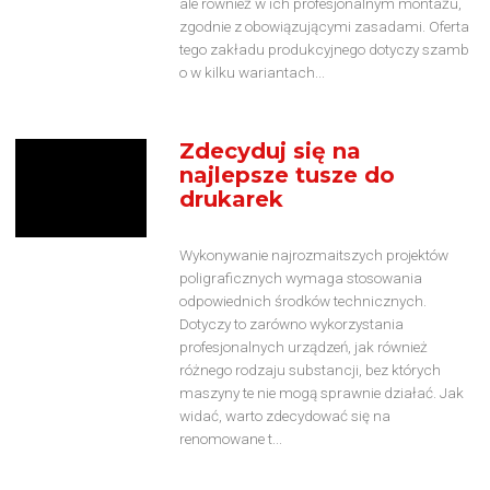
ale również w ich profesjonalnym montażu,
zgodnie z obowiązującymi zasadami. Oferta
tego zakładu produkcyjnego dotyczy szamb
o w kilku wariantach...
Zdecyduj się na
najlepsze tusze do
drukarek
Wykonywanie najrozmaitszych projektów
poligraficznych wymaga stosowania
odpowiednich środków technicznych.
Dotyczy to zarówno wykorzystania
profesjonalnych urządzeń, jak również
różnego rodzaju substancji, bez których
maszyny te nie mogą sprawnie działać. Jak
widać, warto zdecydować się na
renomowane t...