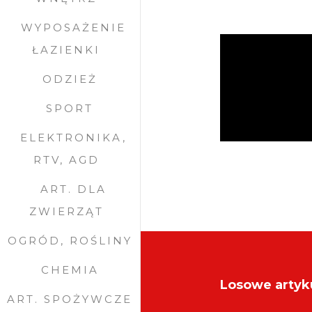
WYPOSAŻENIE
ŁAZIENKI
ODZIEŻ
SPORT
ELEKTRONIKA,
RTV, AGD
ART. DLA
ZWIERZĄT
OGRÓD, ROŚLINY
CHEMIA
Losowe artyk
ART. SPOŻYWCZE