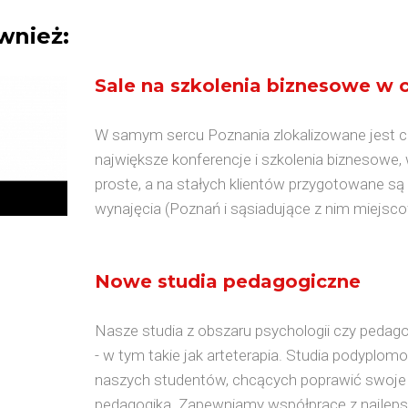
wnież:
Sale na szkolenia biznesowe w 
W samym sercu Poznania zlokalizowane jest ce
największe konferencje i szkolenia biznesowe,
proste, a na stałych klientów przygotowane s
wynajęcia (Poznań i sąsiadujące z nim miejscow
Nowe studia pedagogiczne
Nasze studia z obszaru psychologii czy pedago
- w tym takie jak arteterapia. Studia podyplo
naszych studentów, chcących poprawić swoje
pedagogika. Zapewniamy współpracę z najlepsz