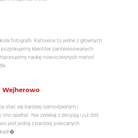
oła fotografii. Katowice to jedne z głównych
o pozyskujemy klientów zainteresowanych
i. Proponujemy naukę nowoczesnych metod
la...
dy Wejherowo
y stać się bardziej samodzielnym i
no spełnić. Nie zwlekaj z decyzją i już dziś
wo jest jedną z bardziej polecanych
kadr�...