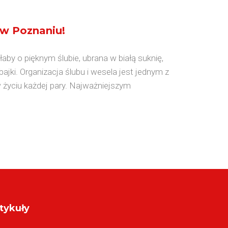
o w Poznaniu!
aby o pięknym ślubie, ubrana w białą suknię,
jki. Organizacja ślubu i wesela jest jednym z
w życiu każdej pary. Najważniejszym
tykuły