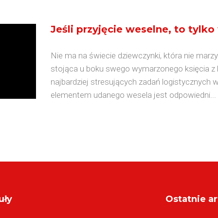
Jeśli przyjęcie weselne, to tylk
Nie ma na świecie dziewczynki, która nie marzył
stojąca u boku swego wymarzonego księcia z ba
najbardziej stresujących zadań logistycznych 
elementem udanego wesela jest odpowiedni...
uły
Ostatnie ar