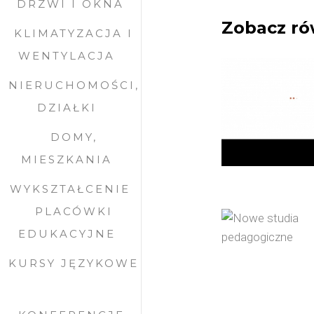
DRZWI I OKNA
Zobacz ró
KLIMATYZACJA I
WENTYLACJA
NIERUCHOMOŚCI,
DZIAŁKI
DOMY,
MIESZKANIA
WYKSZTAŁCENIE
PLACÓWKI
EDUKACYJNE
KURSY JĘZYKOWE