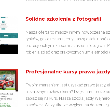
Solidne szkolenia z fotografii
Nasza oferta to między innymi nowoczesna szk
rynków, gdzie reklamujemy naszą działalność 
profesjonalnymi kursami z zakresu fotografi
robienia zdjęć oraz praktycznych umiejętności d
Profesjonalne kursy prawa jaz
Twoim marzeniem jest uzyskać prawo jazdy, ab
niezależnym człowiekiem? Dzięki nam może się o
zapisz się na kurs. Nasza szkoła jazdy Wejhero
placówek. Wszystko ze względu na doskonałą 