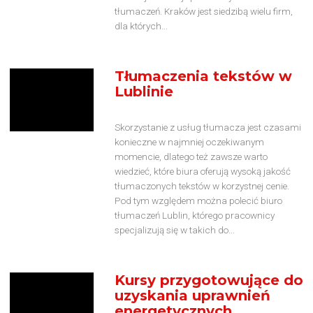
tłumaczeń. Kraków jest siedzibą wielu firm,
dla których...
Tłumaczenia tekstów w
Lublinie
Skorzystanie z usług tłumacza jest czasami
konieczne w najmniej oczekiwanym
momencie, dlatego też zawsze warto
wiedzieć, które biura oferują wysoką jakość
tłumaczonych tekstów w korzystnej cenie.
Pod tym względem można polecić biuro
tłumaczeń Lublin, którego pracownicy
specjalizują się w takich do...
Kursy przygotowujące do
uzyskania uprawnień
energetycznych