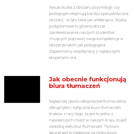
Nasze studia z obszaru psychologii czy
pedagogiki obejmują bardzo specjalistyczne
obszary - w tym takie jak arteterapia. Studia
podyplomowe to główny obszar
zainteresowania naszych studentów,
chcących poprawić swoje kompetencje w
obszarze takim jak pedagogika.
Zapewniamy współpracę z najlepszymi
ekspertami ora...
Jak obecnie funkcjonują
biura tłumaczeń
Najlepszej jakości ekspresowe tłumaczenia
oferuje tylko i wyłącznie biuro tłumaczeń.
Kraków z racji tego, że jest to jedno z
największych miast w naszym kraju, to jest
siedzibą wielu biur tłumaczeń. Ta biuro
akurat jest to najlepsze na rynku biuro