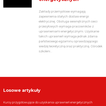
Zakłady przemysłowe wymagają
zapewnienia stałych dostaw energii
elektrycznej. Obsługa wewnętrznych sieci
przesyłowych wymaga pracowników z
uprawnieniami energetycznymi. Uzyskanie
takich uprawnień wymaga jednak zdania
państwowego egzaminu sprawdzającego
wiedzę teoretyczną oraz praktyczną. Ośrodek
szkoleni...
Losowe artykuły
Kursy przygotowujące do uzyskania uprawnień energetycznych