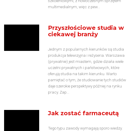
szkoleniowymi, z nowoczesnym sprzętem
multimedialnym, więc z pew...
Przyszłościowe studia w
ciekawej branży
Jednym z popularnych kierunków są studia
produkcja telewizyjna i reżyseria. Warszawa
(prywatnie) jest miastem, gdzie działa wiele
uczelni prywatnych i państwowych, które
oferują studia na takim kierunku. Warto
pamiętać o tym, że studiowanie tych studiów
daje szerokie perspektywy później na rynku
pracy. Zap...
Jak zostać farmaceutą
Tego typu zawody wymagają sporo wiedzy.