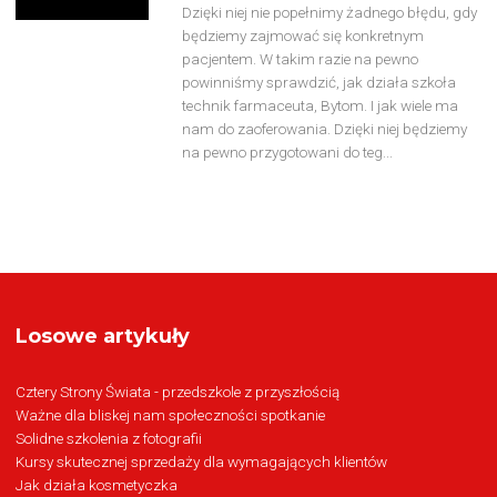
Dzięki niej nie popełnimy żadnego błędu, gdy
będziemy zajmować się konkretnym
pacjentem. W takim razie na pewno
powinniśmy sprawdzić, jak działa szkoła
technik farmaceuta, Bytom. I jak wiele ma
nam do zaoferowania. Dzięki niej będziemy
na pewno przygotowani do teg...
Losowe artykuły
Cztery Strony Świata - przedszkole z przyszłością
Ważne dla bliskej nam społeczności spotkanie
Solidne szkolenia z fotografii
Kursy skutecznej sprzedaży dla wymagających klientów
Jak działa kosmetyczka