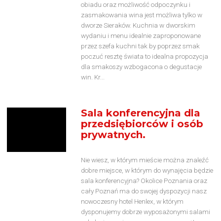
obiadu oraz możliwość odpoczynku i
zasmakowania wina jest możliwa tylko w
dworze Sieraków. Kuchnia w dworskim
wydaniu i menu idealnie zaproponowane
przez szefa kuchni tak by poprzez smak
poczuć resztę świata to idealna propozycja
dla smakoszy wzbogacona o degustacje
win. Kr...
Sala konferencyjna dla
przedsiębiorców i osób
prywatnych.
Nie wiesz, w którym mieście można znaleźć
dobre miejsce, w którym do wynajęcia będzie
sala konferencyjna? Okolice Poznania oraz
cały Poznań ma do swojej dyspozycji nasz
nowoczesny hotel Henlex, w którym
dysponujemy dobrze wyposażonymi salami