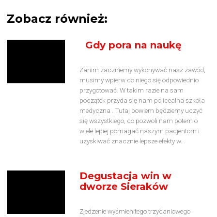
Zobacz również:
Gdy pora na naukę
Zanim zaczniemy wykonywać nasz zawód,
musimy wpierw do niego się odpowiednio
przygotować. W takim razie na sam
początek przyda się nam policealna szkoła
medyczna . Tutaj bowiem będziemy uczyć
się wszystkiego, co pozwoli nam potem o
wiele lepiej pomagać naszym pacjentom i
uzyskiwać znacznie lepsze efekty w...
Degustacja win w
dworze Sieraków
Zjedzenie wyśmienitego trzydaniowego