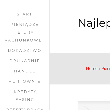
START
Najlep
PIENIĄDZE
BIURA
RACHUNKOWE
DORADZTWO
DRUKARNIE
Home
»
Pien
HANDEL
HURTOWNIE
KREDYTY,
LEASING
OFERTY PRACY