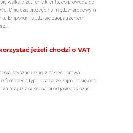
 się walka o zaufanie klienta, co prowadzi do
kość. Dnia dzisiejszego na międzynarodowym
łka Emporium trudzi się zaopatrzeniem
z...
skorzystać jeżeli chodzi o VAT
pecjalistyczne usługi z zakresu prawa
o firmę tego typu jest to, że zajmuje się ona
ała też już z sukcesami od jakiegoś czasu.