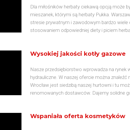
Dla miłośników herbaty ciekawą opcją może by
mieszanek, którymi są herbaty Pukka. Warszawa
stresie prywatnym i zawodowym bardzo wiele o
stosowaniem odpowiedniej diety i piciem herbat
Wysokiej jakości kotły gazowe
Nasze przedsiębiorstwo wprowadza na rynek wy
hydrauliczne. W naszej ofercie można znaleźć 
Wrocław jest siedzibą naszej hurtowni i tu mo
renomowanych dostawców. Dajemy solidne gwa
Wspaniała oferta kosmetyków