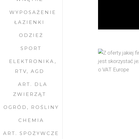
WYPOSAŻENIE
ŁAZIENKI
ODZIEŻ
SPORT
ELEKTRONIKA,
RTV, AGD
ART. DLA
ZWIERZĄT
OGRÓD, ROŚLINY
CHEMIA
ART. SPOŻYWCZE