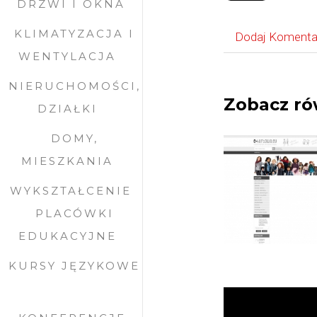
DRZWI I OKNA
KLIMATYZACJA I
Dodaj Komenta
WENTYLACJA
NIERUCHOMOŚCI,
Zobacz ró
DZIAŁKI
DOMY,
MIESZKANIA
WYKSZTAŁCENIE
PLACÓWKI
EDUKACYJNE
KURSY JĘZYKOWE