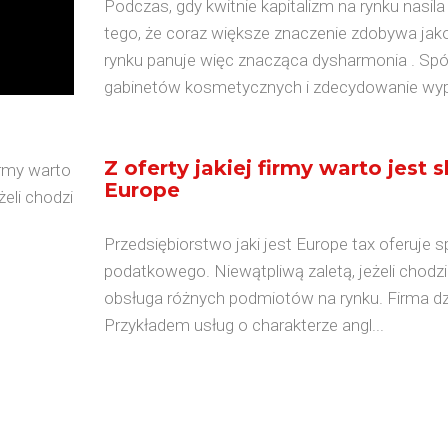
Podczas, gdy kwitnie kapitalizm na rynku nasila
tego, że coraz większe znaczenie zdobywa ja
rynku panuje więc znacząca dysharmonia . Spó
gabinetów kosmetycznych i zdecydowanie wypr
Z oferty jakiej firmy warto jest 
Europe
Przedsiębiorstwo jaki jest Europe tax oferuje s
podatkowego. Niewątpliwą zaletą, jeżeli chodzi 
obsługa różnych podmiotów na rynku. Firma dzi
Przykładem usług o charakterze angl...