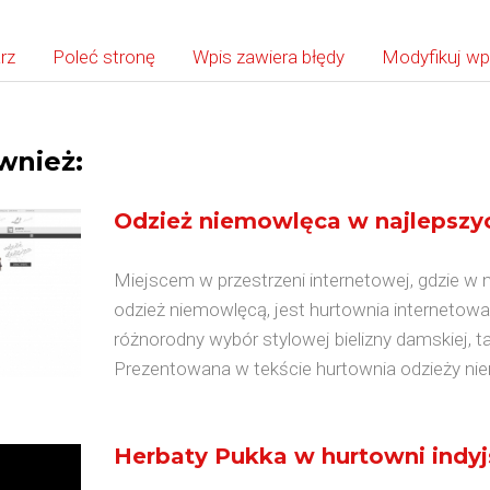
rz
Poleć stronę
Wpis zawiera błędy
Modyfikuj wp
wnież:
Odzież niemowlęca w najlepszy
Miejscem w przestrzeni internetowej, gdzie
odzież niemowlęcą, jest hurtownia internetow
różnorodny wybór stylowej bielizny damskiej, t
Prezentowana w tekście hurtownia odzieży nie
Herbaty Pukka w hurtowni indyj