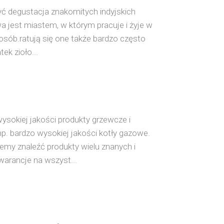
ć degustacja znakomitych indyjskich
 jest miastem, w którym pracuje i żyje w
sób.ratują się one także bardzo często
ek zioło...
sokiej jakości produkty grzewcze i
np. bardzo wysokiej jakości kotły gazowe.
żemy znaleźć produkty wielu znanych i
rancje na wszyst...