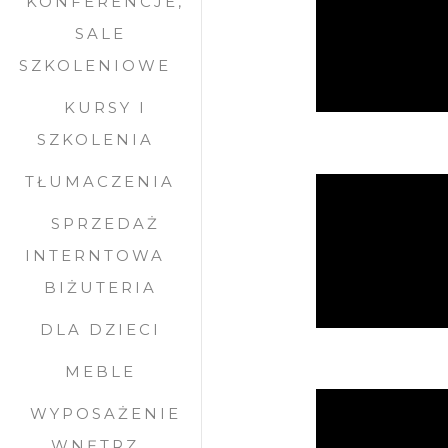
KONFERENCJE,
SALE
SZKOLENIOWE
KURSY I
SZKOLENIA
TŁUMACZENIA
SPRZEDAŻ
INTERNTOWA
BIŻUTERIA
DLA DZIECI
MEBLE
WYPOSAŻENIE
WNĘTRZ