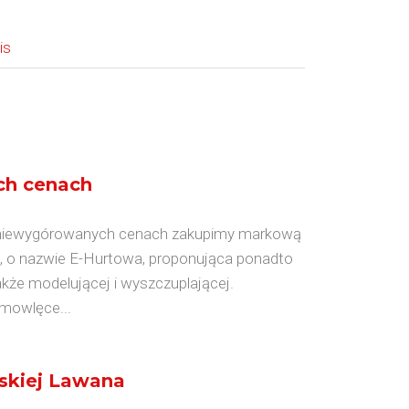
is
ch cenach
 w niewygórowanych cenach zakupimy markową
a, o nazwie E-Hurtowa, proponująca ponadto
akże modelującej i wyszczuplającej.
mowlęce...
skiej Lawana