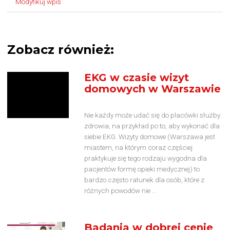
Modyfikuj wpis
Zobacz również:
EKG w czasie wizyt
domowych w Warszawie
Nie każdy może udać się do placówki służby
zdrowia, na przykład po to, aby wykonać dla
siebie EKG. Wizyty domowe (Warszawa jest
miastem, na którym coraz częściej
praktykuje się tego rodzaju wygodna dla
pacjentów formę opieki medycznej) to
bardzo często ratunek dla osób, które z
różnych powodów nie ...
Badania w dobrej cenie