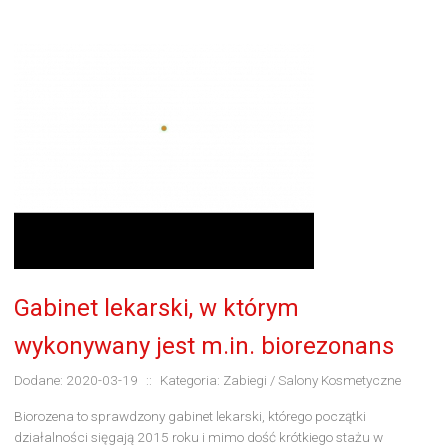
Gabinet lekarski, w którym
wykonywany jest m.in. biorezonans
Dodane: 2020-03-19
::
Kategoria: Zabiegi / Salony Kosmetyczne
Biorozena to sprawdzony gabinet lekarski, którego początki
działalności sięgają 2015 roku i mimo dość krótkiego stażu w