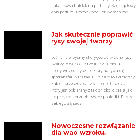
flakoników i butelek na perfumy. Szczegółowy
opis perfum Jimmy Choo For Women mo...
Jak skutecznie poprawić
rysy swojej twarzy
Jeśli chcielibyśmy skorygować własne rysy
twarzy to warto skorzystać z zabiegu
medycyny estetycznej, który nazywa się
lipotransfer Warszawa. To bardzo skuteczny
zabieg przeszczepu własnego tłuszczu,
który jest pobierany z takich okolic ciała jak
na przykład brzuch czy też pośladki. Efekty
zabiegu są zauw...
Nowoczesne rozwiązanie
dla wad wzroku.