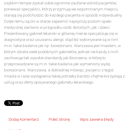
szybkim tempie zyskał sobie ogromne zaufanie wśród pacjentów,
ponieważ specjaliści, którzy przyjmują we wspomnianym miejscu
starają się podchodzić do każdego pacjenta w sposób indywidualny.
Dzięki temu są oni w stanie zapewnić najwyższy poziom opieki
medycznej zarówno w przypadku osób dorosłych, jak i dzieci.
Prezentowany gabinet lekarski w głównej mierze specjalizuje się w
diagnostyce oraz usuwaniu alergii, stąd też wykonywane są w nim
m.in. takie badania jak np. biorezonans. Warszawa jest miastem, w
którym działa wiele podobnych gabinetów, jednak nie każdy z nich
zachowuje tak wysokie standardy jak Biorozena, w której to
przeprowadzane są m.in. takie badania jak wymieniony wyżej
biorezonans. Warszawa, a dokładniej mówiąc, pacjenci z tegoż
miasta w razie wystąpienia takiej potrzeby bardzo chętnie korzystają z
usług oraz oferty opisywanego gabinetu lekarskiego.
Dodaj Komentarz
Poleć stronę
Wpis zawiera błędy