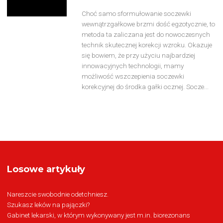
Choć samo sformułowanie soczewki
wewnątrzgałkowe brzmi dość egzotycznie, to
metoda ta zaliczana jest do nowoczesnych
technik skutecznej korekcji wzroku. Okazuje
się bowiem, że przy użyciu najbardziej
innowacyjnych technologii, mamy
możliwość wszczepienia soczewki
korekcyjnej do środka gałki ocznej. Socze...
Losowe artykuły
Nareszcie swobodnie odetchniesz.
Szukasz leków na pajączki?
Gabinet lekarski, w którym wykonywany jest m.in. biorezonans