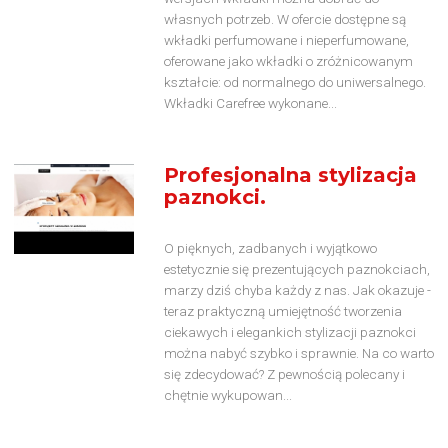
własnych potrzeb. W ofercie dostępne są
wkładki perfumowane i nieperfumowane,
oferowane jako wkładki o zróżnicowanym
kształcie: od normalnego do uniwersalnego.
Wkładki Carefree wykonane...
Profesjonalna stylizacja
paznokci.
O pięknych, zadbanych i wyjątkowo
estetycznie się prezentujących paznokciach,
marzy dziś chyba każdy z nas. Jak okazuje -
teraz praktyczną umiejętność tworzenia
ciekawych i elegankich stylizacji paznokci
można nabyć szybko i sprawnie. Na co warto
się zdecydować? Z pewnością polecany i
chętnie wykupowan...