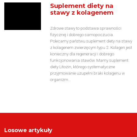
Suplement diety na
stawy z kolagenem
Zdrowe stawy to podstawa sprawności
fizycznej i dobrego samopoczucia.
Polecamy państwu suplement diety na stawy
z kolagenem zwierzęcym typu 2. Kolagen jest
konieczny dla regeneracji i dobrego
funkcjonowania stawów. Mamy suplement
diety Litozin, którego systematyczne
przyjmowanie uzupełni braki kolagenu w
organizm...
Losowe artykuły