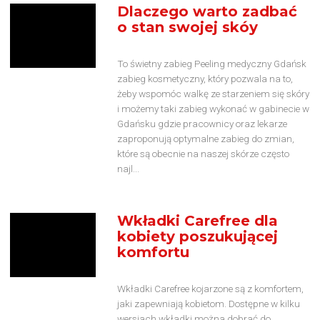
Dlaczego warto zadbać
o stan swojej skóy
To świetny zabieg Peeling medyczny Gdańsk
zabieg kosmetyczny, który pozwala na to,
żeby wspomóc walkę ze starzeniem się skóry
i możemy taki zabieg wykonać w gabinecie w
Gdańsku gdzie pracownicy oraz lekarze
zaproponują optymalne zabieg do zmian,
które są obecnie na naszej skórze często
najl...
Wkładki Carefree dla
kobiety poszukującej
komfortu
Wkładki Carefree kojarzone są z komfortem,
jaki zapewniają kobietom. Dostępne w kilku
wersjach wkładki można dobrać do