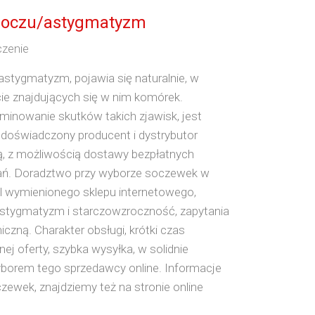
e-oczu/astygmatyzm
czenie
astygmatyzm, pojawia się naturalnie, w
ie znajdujących się w nim komórek.
minowanie skutków takich zjawisk, jest
doświadczony producent i dystrybutor
ą, z możliwością dostawy bezpłatnych
ań. Doradztwo przy wyborze soczewek w
l wymienionego sklepu internetowego,
stygmatyzm i starczowzroczność, zapytania
czną. Charakter obsługi, krótki czas
j oferty, szybka wysyłka, w solidnie
yborem tego sprzedawcy online. Informacje
zewek, znajdziemy też na stronie online