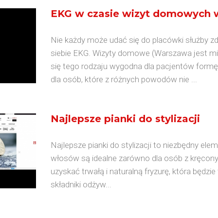
EKG w czasie wizyt domowych 
Nie każdy może udać się do placówki służby zd
siebie EKG. Wizyty domowe (Warszawa jest mia
się tego rodzaju wygodna dla pacjentów formę
dla osób, które z różnych powodów nie ...
Najlepsze pianki do stylizacji
Najlepsze pianki do stylizacji to niezbędny ele
włosów są idealne zarówno dla osób z kręconym
uzyskać trwałą i naturalną fryzurę, która będzie
składniki odżyw...