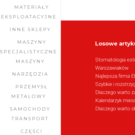
MATERIAŁY
EKSPLOATACYJNE
INNE SKLEPY
MASZYNY
Losowe artyk
SPECJALISTYCZNE
Stomatologia este
MASZYNY
Warszawiaków
NARZĘDZIA
Najlepsza firma E
Szybkie i rozstrz
PRZEMYSŁ
Dlaczego warto z
METALOWY
Kalendarzyk miesi
Dlaczego warto sk
SAMOCHODY
TRANSPORT
CZĘŚCI