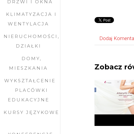
DRZWI I OKNA
KLIMATYZACJA I
WENTYLACJA
NIERUCHOMOŚCI,
Dodaj Komenta
DZIAŁKI
DOMY,
Zobacz ró
MIESZKANIA
WYKSZTAŁCENIE
PLACÓWKI
EDUKACYJNE
KURSY JĘZYKOWE