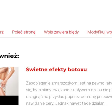
rz
Poleć stronę
Wpis zawiera błędy
Modyfikuj wp
wnież:
Świetne efekty botoxu
Zapobieganie zmarszczkom jest na pewno łatwi
się, by zmiany związane z upływem czasu nie p
osiągnąć na przykład poprzez ochronę przeciws
nawilżanie cery. Jednak nawet takie działan...