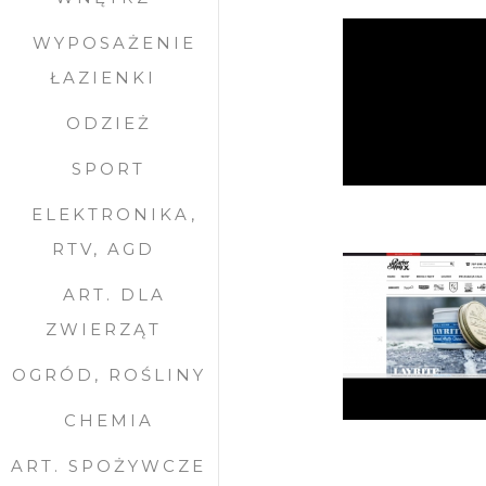
WYPOSAŻENIE
ŁAZIENKI
ODZIEŻ
SPORT
ELEKTRONIKA,
RTV, AGD
ART. DLA
ZWIERZĄT
OGRÓD, ROŚLINY
CHEMIA
ART. SPOŻYWCZE