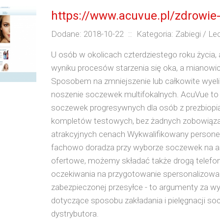
https://www.acuvue.pl/zdrowi
Dodane: 2018-10-22
::
Kategoria: Zabiegi / Le
U osób w okolicach czterdziestego roku życia, 
wyniku procesów starzenia się oka, a mianowic
Sposobem na zmniejszenie lub całkowite wyeli
noszenie soczewek multifokalnych. AcuVue to 
soczewek progresywnych dla osób z prezbiopi
kompletów testowych, bez żadnych zobowiąz
atrakcyjnych cenach Wykwalifikowany persone
fachowo doradza przy wyborze soczewek na a
ofertowe, możemy składać także drogą telefoni
oczekiwania na przygotowanie spersonalizowane
zabezpieczonej przesyłce - to argumenty za w
dotyczące sposobu zakładania i pielęgnacji soc
dystrybutora.