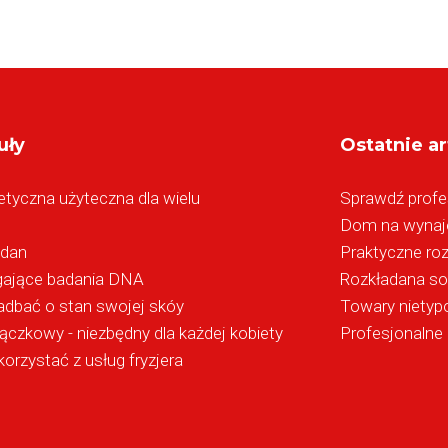
uły
Ostatnie ar
tyczna użyteczna dla wielu
Sprawdź profe
Dom na wynaje
ldan
Praktyczne ro
ygające badania DNA
Rozkładana so
adbać o stan swojej skóy
Towary nietyp
ączkowy - niezbędny dla każdej kobiety
Profesjonalne 
orzystać z usług fryzjera