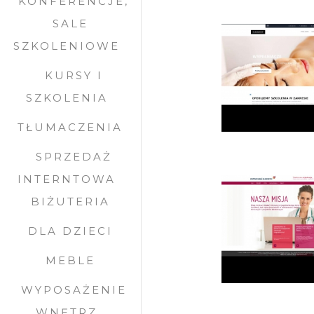
KONFERENCJE,
SALE
SZKOLENIOWE
KURSY I
SZKOLENIA
TŁUMACZENIA
SPRZEDAŻ
INTERNTOWA
BIŻUTERIA
DLA DZIECI
MEBLE
WYPOSAŻENIE
WNĘTRZ