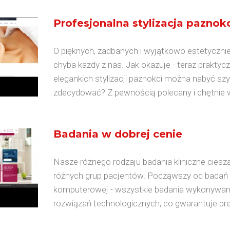
Profesjonalna stylizacja paznokc
O pięknych, zadbanych i wyjątkowo estetycznie
chyba każdy z nas. Jak okazuje - teraz prakty
elegankich stylizacji paznokci można nabyć szy
zdecydować? Z pewnością polecany i chętnie 
Badania w dobrej cenie
Nasze różnego rodzaju badania kliniczne cies
różnych grup pacjentów. Począwszy od badań 
komputerowej - wszystkie badania wykonywan
rozwiązań technologicznych, co gwarantuje pre