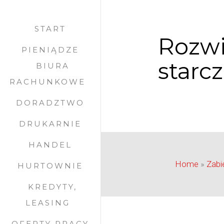
START
Rozwi
PIENIĄDZE
starc
BIURA
RACHUNKOWE
DORADZTWO
DRUKARNIE
HANDEL
Home
»
Zabi
HURTOWNIE
KREDYTY,
LEASING
OFERTY PRACY