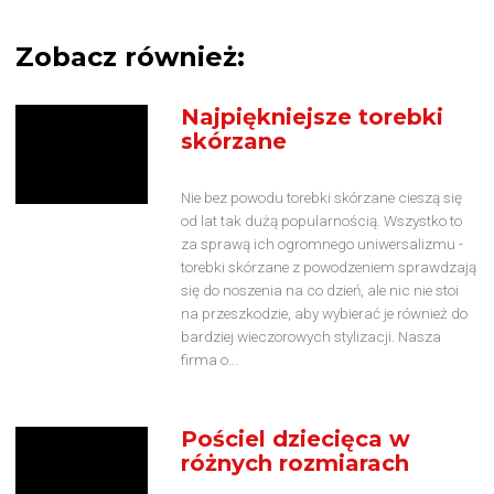
Zobacz również:
Najpiękniejsze torebki
skórzane
Nie bez powodu torebki skórzane cieszą się
od lat tak dużą popularnością. Wszystko to
za sprawą ich ogromnego uniwersalizmu -
torebki skórzane z powodzeniem sprawdzają
się do noszenia na co dzień, ale nic nie stoi
na przeszkodzie, aby wybierać je również do
bardziej wieczorowych stylizacji. Nasza
firma o...
Pościel dziecięca w
różnych rozmiarach