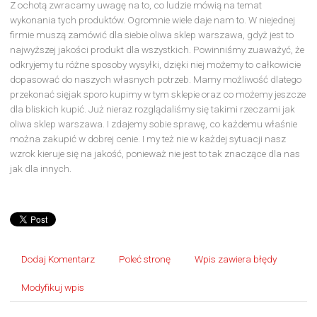
Z ochotą zwracamy uwagę na to, co ludzie mówią na temat
wykonania tych produktów. Ogromnie wiele daje nam to. W niejednej
firmie muszą zamówić dla siebie oliwa sklep warszawa, gdyż jest to
najwyższej jakości produkt dla wszystkich. Powinniśmy zuaważyć, że
odkryjemy tu różne sposoby wysyłki, dzięki niej możemy to całkowicie
dopasować do naszych własnych potrzeb. Mamy możliwość dlatego
przekonać sięjak sporo kupimy w tym sklepie oraz co możemy jeszcze
dla bliskich kupić. Już nieraz rozglądaliśmy się takimi rzeczami jak
oliwa sklep warszawa. I zdajemy sobie sprawę, co każdemu właśnie
można zakupić w dobrej cenie. I my też nie w każdej sytuacji nasz
wzrok kieruje się na jakość, ponieważ nie jest to tak znaczące dla nas
jak dla innych.
Dodaj Komentarz
Poleć stronę
Wpis zawiera błędy
Modyfikuj wpis