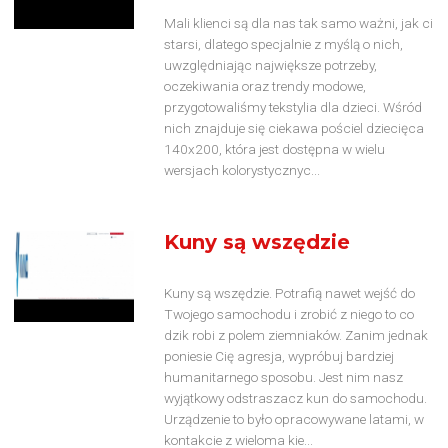
Mali klienci są dla nas tak samo ważni, jak ci
starsi, dlatego specjalnie z myślą o nich,
uwzględniając największe potrzeby,
oczekiwania oraz trendy modowe,
przygotowaliśmy tekstylia dla dzieci. Wśród
nich znajduje się ciekawa pościel dziecięca
140x200, która jest dostępna w wielu
wersjach kolorystycznyc...
Kuny są wszędzie
Kuny są wszędzie. Potrafią nawet wejść do
Twojego samochodu i zrobić z niego to co
dzik robi z polem ziemniaków. Zanim jednak
poniesie Cię agresja, wypróbuj bardziej
humanitarnego sposobu. Jest nim nasz
wyjątkowy odstraszacz kun do samochodu.
Urządzenie to było opracowywane latami, w
kontakcie z wieloma kie...