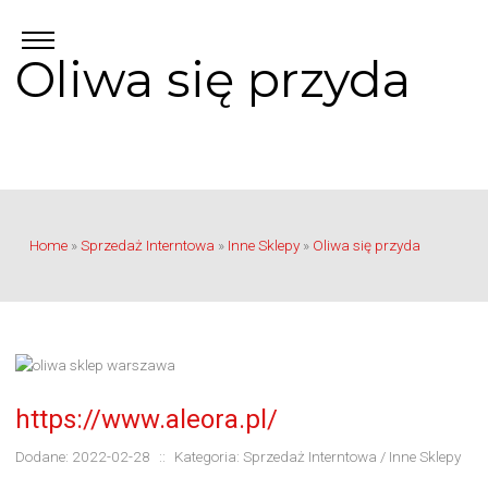
Oliwa się przyda
Home
»
Sprzedaż Interntowa
»
Inne Sklepy
»
Oliwa się przyda
https://www.aleora.pl/
Dodane: 2022-02-28
::
Kategoria: Sprzedaż Interntowa / Inne Sklepy