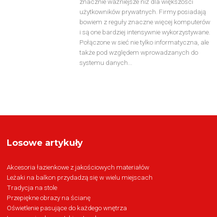
znacznie ważniejsze niż dla większości
użytkowników prywatnych. Firmy posiadają
bowiem z reguły znaczne więcej komputerów
i są one bardziej intensywnie wykorzystywane.
Połączone w sieć nie tylko informatyczna, ale
także pod względem wprowadzanych do
systemu danych...
Losowe artykuły
Akcesoria łazienkowe z jakościowych materiałów
Leżaki na balkon przydadzą się w wielu miejscach
Tradycja na stole
Przepiękne obrazy na ścianę
Oświetlenie pasujące do każdego wnętrza