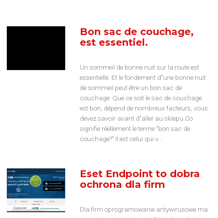
Bon sac de couchage,
est essentiel.
Un sommeil de bonne nuit sur la route est
essentielle. Et le fondement d"une bonne nuit
de sommeil peut être un bon sac de
couchage. Que ce soit le sac de couchage
est bon, dépend de nombreux facteurs, vous
devez savoir avant d"aller au sklepu.Co
signifie réellement le terme "bon sac de
couchage?" Il est celui qui v...
Eset Endpoint to dobra
ochrona dla firm
Dla firm oprogramowanie antywirusowe ma