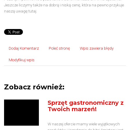
Jeszcze liczymy także na dobrą i niską cenę, która na pewno przykuje
naszą uwagę tutaj.
Dodaj Komentarz
Poleć stronę
Wpis zawiera błędy
Modyfikuj wpis
Zobacz również:
Sprzęt gastronomiczny z
Twoich marzeń!
W naszej ofercie mamy wiele wyjątkowych
produktów. Urządzenie do bitej śmietany jest