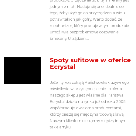
jednym z nich. Nadaje się ono idealnie do
tego, żeby użyć go do przyrządzania wielu
potraw takich jak gofry. Warto dodać, że
mechanizm, który pracuje w tym produkcie,
umożliwia bezproblemowe dozowanie
śmietany. Urządzeni...
Spoty sufitowe w oferice
Ecrystal
Jeżeli tylko szukają Państwo ekskluzywnego
oświetlenia w przystępnej cenie, to oferta
naszego sklepu jest właśnie dla Państwa.
Ecrystal działa na rynku już od roku 2005 i
współpracuje z wieloma producentami,
którzy cieszą się międzynarodową sławą.
Naszym klientom oferujemy między innymi
takie artyku...