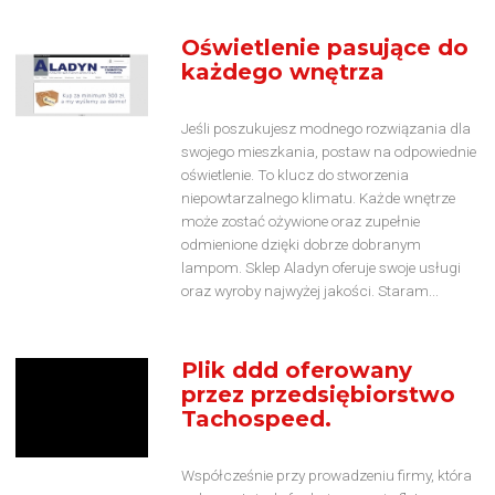
Oświetlenie pasujące do
każdego wnętrza
Jeśli poszukujesz modnego rozwiązania dla
swojego mieszkania, postaw na odpowiednie
oświetlenie. To klucz do stworzenia
niepowtarzalnego klimatu. Każde wnętrze
może zostać ożywione oraz zupełnie
odmienione dzięki dobrze dobranym
lampom. Sklep Aladyn oferuje swoje usługi
oraz wyroby najwyżej jakości. Staram...
Plik ddd oferowany
przez przedsiębiorstwo
Tachospeed.
Współcześnie przy prowadzeniu firmy, która