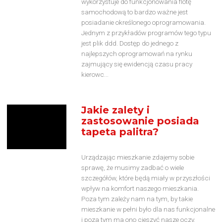
wykorzystuje do funkcjonowania flotę
samochodową to bardzo ważne jest
posiadanie określonego oprogramowania.
Jednym z przykładów programów tego typu
jest plik ddd. Dostęp do jednego z
najlepszych oprogramowań na rynku
zajmujący się ewidencją czasu pracy
kierowc...
Jakie zalety i
zastosowanie posiada
tapeta palitra?
Urządzając mieszkanie zdajemy sobie
sprawę, że musimy zadbać o wiele
szczegółów, które będą miały w przyszłości
wpływ na komfort naszego mieszkania.
Poza tym zależy nam na tym, by takie
mieszkanie w pełni było dla nas funkcjonalne
i poza tym ma ono cieszyć nasze oczy.