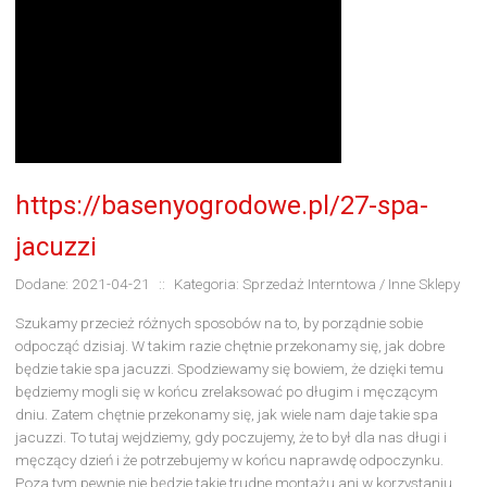
https://basenyogrodowe.pl/27-spa-
jacuzzi
Dodane: 2021-04-21
::
Kategoria: Sprzedaż Interntowa / Inne Sklepy
Szukamy przecież różnych sposobów na to, by porządnie sobie
odpocząć dzisiaj. W takim razie chętnie przekonamy się, jak dobre
będzie takie spa jacuzzi. Spodziewamy się bowiem, że dzięki temu
będziemy mogli się w końcu zrelaksować po długim i męczącym
dniu. Zatem chętnie przekonamy się, jak wiele nam daje takie spa
jacuzzi. To tutaj wejdziemy, gdy poczujemy, że to był dla nas długi i
męczący dzień i że potrzebujemy w końcu naprawdę odpoczynku.
Poza tym pewnie nie będzie takie trudne montażu ani w korzystaniu.