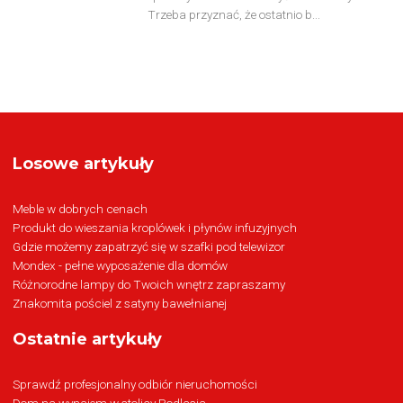
Trzeba przyznać, że ostatnio b...
Losowe artykuły
Meble w dobrych cenach
Produkt do wieszania kroplówek i płynów infuzyjnych
Gdzie możemy zapatrzyć się w szafki pod telewizor
Mondex - pełne wyposażenie dla domów
Różnorodne lampy do Twoich wnętrz zapraszamy
Znakomita pościel z satyny bawełnianej
Ostatnie artykuły
Sprawdź profesjonalny odbiór nieruchomości
Dom na wynajem w stolicy Podlasia