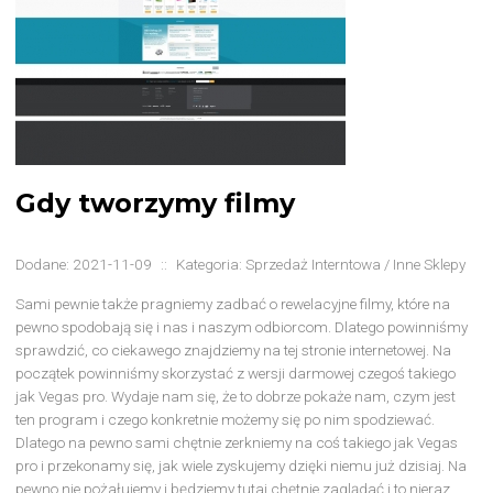
Gdy tworzymy filmy
Dodane: 2021-11-09
::
Kategoria: Sprzedaż Interntowa / Inne Sklepy
Sami pewnie także pragniemy zadbać o rewelacyjne filmy, które na
pewno spodobają się i nas i naszym odbiorcom. Dlatego powinniśmy
sprawdzić, co ciekawego znajdziemy na tej stronie internetowej. Na
początek powinniśmy skorzystać z wersji darmowej czegoś takiego
jak Vegas pro. Wydaje nam się, że to dobrze pokaże nam, czym jest
ten program i czego konkretnie możemy się po nim spodziewać.
Dlatego na pewno sami chętnie zerkniemy na coś takiego jak Vegas
pro i przekonamy się, jak wiele zyskujemy dzięki niemu już dzisiaj. Na
pewno nie pożałujemy i będziemy tutaj chętnie zaglądać i to nieraz