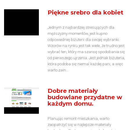
Piękne srebro dla kobiet
Jednym z najbardziej stresujących dla
mężczyzny momentów, jest kupno
odpowiedniej biżuterii dla swojej wybranki.
Wzorów na rynku jest tak wiele, że trudno jest
wybrać ten, który ma szansę spodobania się
od pierwszego ujrzenia. Jest jednak biżuteria,
która podoba się niemal każdej pani, a więc
warto zain...
Dobre materiały
budowlane przydatne w
każdym domu.
Planując remont mieszkania, warto
zaopatrzyć się w najlepsze materiały