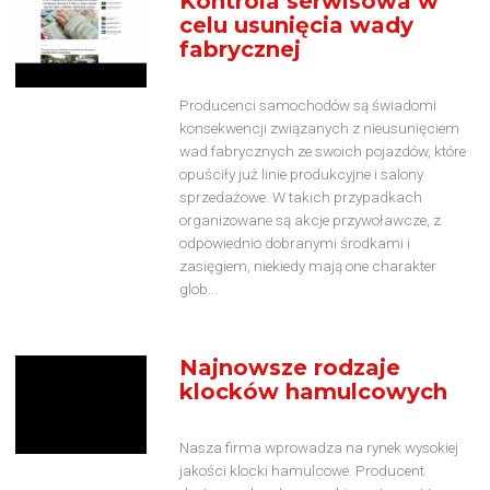
Kontrola serwisowa w
celu usunięcia wady
fabrycznej
Producenci samochodów są świadomi
konsekwencji związanych z nieusunięciem
wad fabrycznych ze swoich pojazdów, które
opuściły już linie produkcyjne i salony
sprzedażowe. W takich przypadkach
organizowane są akcje przywoławcze, z
odpowiednio dobranymi środkami i
zasięgiem, niekiedy mają one charakter
glob...
Najnowsze rodzaje
klocków hamulcowych
Nasza firma wprowadza na rynek wysokiej
jakości klocki hamulcowe. Producent