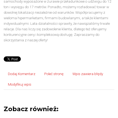
samochody wyposażone w żurawie przeładunkowe o udźwigu do 12
ton i wysięgu do 17 metrów. Ponadto, możemy rozładować towar w
dowolnej lokalizacji niezależnie od warunków. Współpracujemy z
wieloma hipermarketami, firmami budowlanymi, a także klientami
indywidualnymi. Lata działalności sprawiły, że nawiązaliśmy trwałe
relacje. Dla nas liczy się zadowolenie klienta, dlatego też oferujemy
konkurencyjne ceny i kompleksową obsługę. Zapraszamy do
skorzystania z naszej oferty!
Dodaj Komentarz
Poleć stronę
Wpis zawiera błędy
Modyfikuj wpis
Zobacz również: