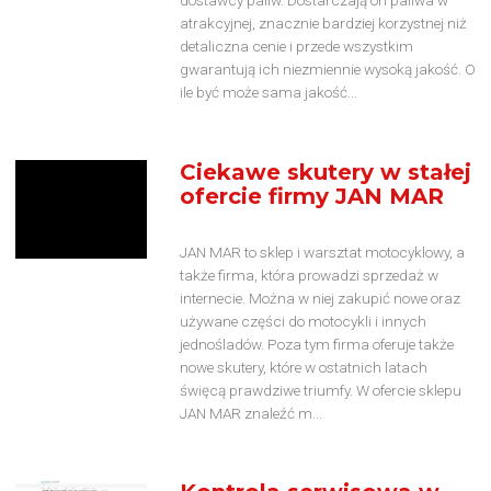
dostawcy paliw. Dostarczają on paliwa w
atrakcyjnej, znacznie bardziej korzystnej niż
detaliczna cenie i przede wszystkim
gwarantują ich niezmiennie wysoką jakość. O
ile być może sama jakość...
Ciekawe skutery w stałej
ofercie firmy JAN MAR
JAN MAR to sklep i warsztat motocyklowy, a
także firma, która prowadzi sprzedaż w
internecie. Można w niej zakupić nowe oraz
używane części do motocykli i innych
jednośladów. Poza tym firma oferuje także
nowe skutery, które w ostatnich latach
święcą prawdziwe triumfy. W ofercie sklepu
JAN MAR znaleźć m...