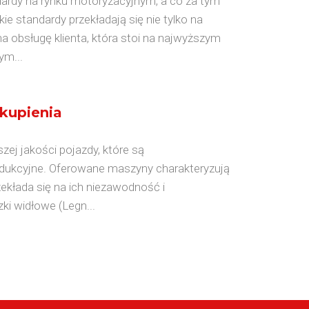
rdy na rynku motoryzacyjnym, a co za tym
e standardy przekładają się nie tylko na
 obsługę klienta, która stoi na najwyższym
ym...
kupienia
zej jakości pojazdy, które są
odukcyjne. Oferowane maszyny charakteryzują
ekłada się na ich niezawodność i
i widłowe (Legn...