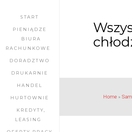
START
Wszys
PIENIĄDZE
chłod
BIURA
RACHUNKOWE
DORADZTWO
DRUKARNIE
HANDEL
Home
»
Sam
HURTOWNIE
KREDYTY,
LEASING
OFERTY PRACY