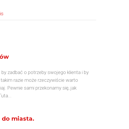
is
rów
, by zadbać o potrzeby swojego klienta i by
W takim razie może rzeczywiście warto
isiaj. Pewnie sami przekonamy się, jak
uta...
 do miasta.