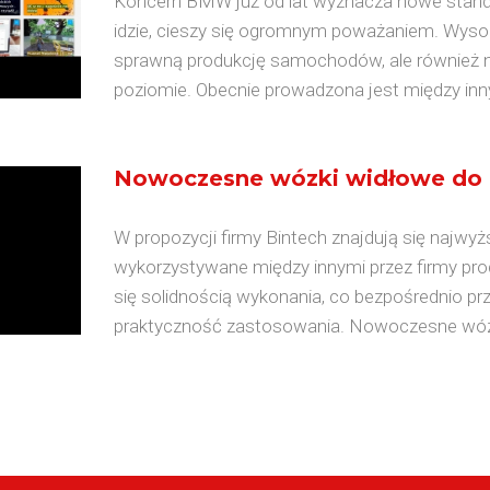
Koncern BMW już od lat wyznacza nowe standa
idzie, cieszy się ogromnym poważaniem. Wysoki
sprawną produkcję samochodów, ale również na
poziomie. Obecnie prowadzona jest między inn
Nowoczesne wózki widłowe do 
W propozycji firmy Bintech znajdują się najwyżs
wykorzystywane między innymi przez firmy pr
się solidnością wykonania, co bezpośrednio prz
praktyczność zastosowania. Nowoczesne wózk