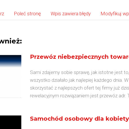
rz
Poleć stronę
Wpis zawiera błędy
Modyfikuj wp
wnież:
Przewóz niebezpiecznych towa
Sami zdajemy sobie sprawę, jak istotne jest to
wszystko działało jak najlepiej każdego dnia. 
skorzystać z najlepszych ofert tej firmy już dz
rewelacyjnym rozwiązaniem jest przewóz adr. T
Samochód osobowy dla kobiety