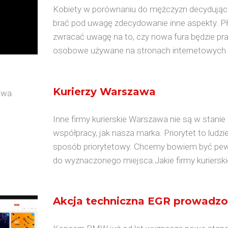
Kobiety w porównaniu do mężczyzn decydują
brać pod uwagę zdecydowanie inne aspekty. Płe
zwracać uwagę na to, czy nowa fura będzie pr
osobowe używane na stronach internetowych z 
Kurierzy Warszawa
Inne firmy kurierskie Warszawa nie są w sta
współpracy, jak nasza marka. Priorytet to ludzi
sposób priorytetowy. Chcemy bowiem być pewn
do wyznaczonego miejsca.Jakie firmy kurierski
Akcja techniczna EGR prowadz