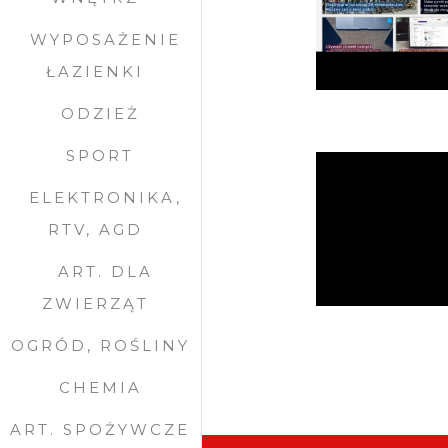
WYPOSAŻENIE
ŁAZIENKI
ODZIEŻ
SPORT
ELEKTRONIKA,
RTV, AGD
ART. DLA
ZWIERZĄT
OGRÓD, ROŚLINY
CHEMIA
ART. SPOŻYWCZE