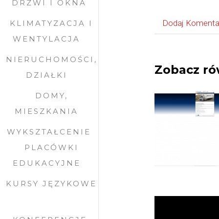
DRZWI I OKNA
Dodaj Komenta
KLIMATYZACJA I
WENTYLACJA
NIERUCHOMOŚCI,
Zobacz ró
DZIAŁKI
DOMY,
MIESZKANIA
WYKSZTAŁCENIE
PLACÓWKI
EDUKACYJNE
KURSY JĘZYKOWE