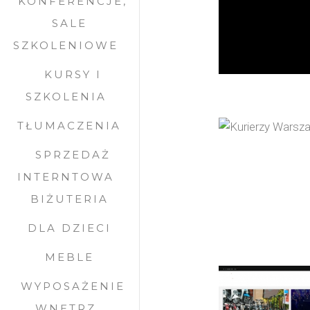
KONFERENCJE,
SALE
SZKOLENIOWE
KURSY I
SZKOLENIA
TŁUMACZENIA
SPRZEDAŻ
INTERNTOWA
BIŻUTERIA
DLA DZIECI
MEBLE
WYPOSAŻENIE
WNĘTRZ