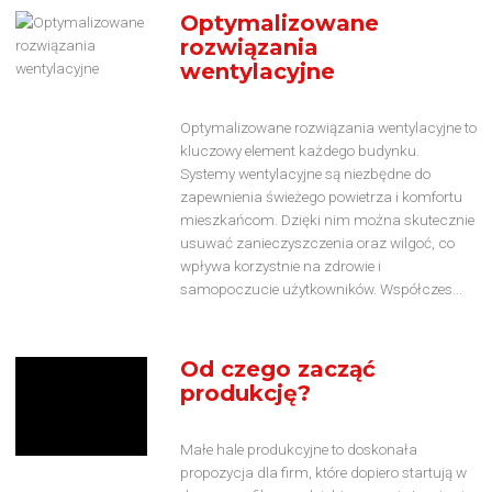
Optymalizowane
rozwiązania
wentylacyjne
Optymalizowane rozwiązania wentylacyjne to
kluczowy element każdego budynku.
Systemy wentylacyjne są niezbędne do
zapewnienia świeżego powietrza i komfortu
mieszkańcom. Dzięki nim można skutecznie
usuwać zanieczyszczenia oraz wilgoć, co
wpływa korzystnie na zdrowie i
samopoczucie użytkowników. Współczes...
Od czego zacząć
produkcję?
Małe hale produkcyjne to doskonała
propozycja dla firm, które dopiero startują w