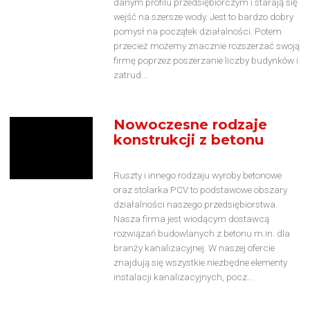
danym profilu przedsiębiorczym i starają się
wejść na szersze wody. Jest to bardzo dobry
pomysł na początek działalności. Potem
przecież możemy znacznie rozszerzać swoją
firmę poprzez poszerzanie liczby budynków i
zatrud...
Nowoczesne rodzaje
konstrukcji z betonu
Ruszty i innego rodzaju wyroby betonowe
oraz stolarka PCV to podstawowe obszary
działalności naszego przedsiębiorstwa.
Nasza firma jest wiodącym dostawcą
rozwiązań budowlanych z betonu m.in. dla
branży kanalizacyjnej. W naszej ofercie
znajdują się wszystkie niezbędne elementy
instalacji kanalizacyjnych, pocz...