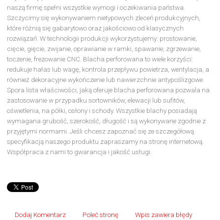
naszą firmę spełni wszystkie wymogi i oczekiwania państwa.
Szczycimy się wykonywaniem nietypowych zleceń produkcyjnych,
które różnią się gabarytowo oraz jakościowo od klasycznych
rozwiązań. W technologii produkcji wykorzystujemy: prostowanie,
cięcie, gięcie, zwijanie, oprawianie w ramki, spawanie, zgrzewanie,
toczenie, frezowanie CNC. Blacha perforowana to wiele korzyści:
redukuje hałas lub wagę, kontrola przepływu powietrza, wentylacja, a
również dekoracyjne wykończenie lub nawierzchnie antypoślizgowe.
Spora lista właściwości, jaką oferuje blacha perforowana pozwala na
zastosowanie w przypadku sortowników, elewacji lub sufitów,
oświetlenia, na półki, osłony i schody. Wszystkie blachy posiadają
wymagana grubość, szerokość, długość i są wykonywane zgodnie z
przyjętymi normami. Jeśli chcesz zapoznać się ze szczegółową
specyfikacją naszego produktu zapraszamy na stronę internetową.
Współpraca z nami to gwarancja i jakość usługi.
Dodaj Komentarz
Poleć stronę
Wpis zawiera błędy