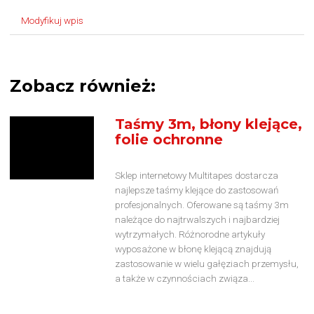
Modyfikuj wpis
Zobacz również:
Taśmy 3m, błony klejące,
folie ochronne
Sklep internetowy Multitapes dostarcza
najlepsze taśmy klejące do zastosowań
profesjonalnych. Oferowane są taśmy 3m
należące do najtrwalszych i najbardziej
wytrzymałych. Różnorodne artykuły
wyposażone w błonę klejącą znajdują
zastosowanie w wielu gałęziach przemysłu,
a także w czynnościach związa...