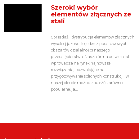
Szeroki wybór
elementów złącznych ze
stali
Sprzedaż i dystrybucja elementów złącznych
wysokiej jakości to jeden z podstawowych
obszarów działalności naszego
przedsiębiorstwa. Nasza firma od wielu lat
wprowadza na rynek najnowsze
rozwiązania, pozwalające na
przygotowywanie solidnych konstrukcji. W
naszej ofercie można znaleźć zarówno
popularne, ja...