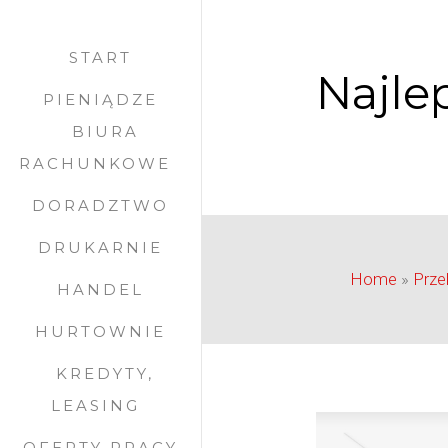
START
Najle
PIENIĄDZE
BIURA
RACHUNKOWE
DORADZTWO
DRUKARNIE
Home
»
Prz
HANDEL
HURTOWNIE
KREDYTY,
LEASING
OFERTY PRACY