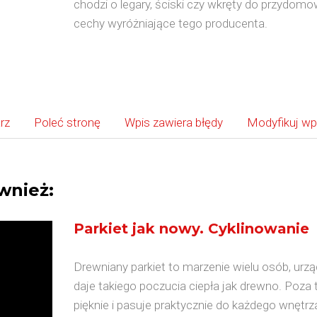
chodzi o legary, ściski czy wkręty do przydom
cechy wyróżniające tego producenta.
rz
Poleć stronę
Wpis zawiera błędy
Modyfikuj wp
wnież:
Parkiet jak nowy. Cyklinowanie
Drewniany parkiet to marzenie wielu osób, urz
daje takiego poczucia ciepła jak drewno. Poz
pięknie i pasuje praktycznie do każdego wnętrz