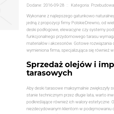
Dodane: 2016-09-28
::
Kategoria: Przebudowa
Wykonane z najlepszego gatunkowo naturalne
jedną z propozycji firmy PolskieDrewno, od wi
deski podłogowe, elewacyjne czy systemy podb
funkcjonalnego przydomowego tarasu wymaga 
materiałów i akcesoriów. Gotowe rozwiązania 
wymieniona firma, specjalizująca się również 
Sprzedaż olejów i im
tarasowych
Aby deski tarasowe maksymalnie zwiększyły s
stanie technicznym przez długie lata, warto i
podkreślające również ich walory estetyczne.
niezdecydowanym klientom w podejmowaniu opt