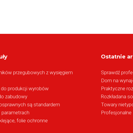
uły
Ostatnie ar
ików przegubowych z wysięgiem
Sprawdź profe
Dom na wynaje
 do produkcji wyrobów
Praktyczne ro
 do zabudowy
Rozkładana so
łnosprawnych są standardem
Towary nietyp
h parametrach
Profesjonalne 
lejące, folie ochronne