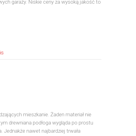
owych garaży. Niskie ceny za wysoką jakość to
is
ądzających mieszkanie. Żaden materiał nie
a tym drewniana podłoga wygląda po prostu
a. Jednakże nawet najbardziej trwała