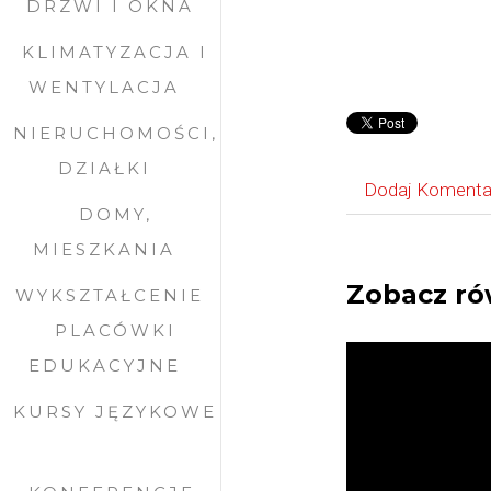
DRZWI I OKNA
KLIMATYZACJA I
WENTYLACJA
NIERUCHOMOŚCI,
DZIAŁKI
Dodaj Komenta
DOMY,
MIESZKANIA
Zobacz ró
WYKSZTAŁCENIE
PLACÓWKI
EDUKACYJNE
KURSY JĘZYKOWE