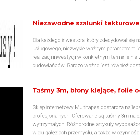
Niezawodne szalunki tekturowe
Dla każdego inwestora, który zdecydował się
usługowego, niezwykle ważnym parametrem jes
realizacji inwestycji w konkretnym terminie ni
budowlańców. Bardzo ważne jest również dosta
Taśmy 3m, błony klejące, folie 
Sklep internetowy Multitapes dostarcza najle
profesjonalnych. Oferowane są taśmy 3m należą
wytrzymałych. Różnorodne artykuły wyposażon
wielu gałęziach przemysłu, a także w czynności