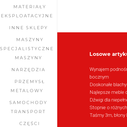
MATERIAŁY
EKSPLOATACYJNE
INNE SKLEPY
MASZYNY
SPECJALISTYCZNE
Losowe artyk
MASZYNY
Wynajem podnośn
NARZĘDZIA
bocznym
PRZEMYSŁ
Doskonałe blachy
METALOWY
Najlepsze meble
Dźwigi dla niepe
SAMOCHODY
Stopnie o różnyc
TRANSPORT
Taśmy 3m, błony k
CZĘŚCI