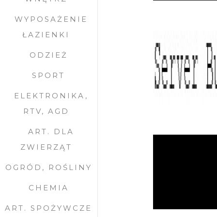
WYPOSAŻENIE
ŁAZIENKI
ODZIEŻ
SPORT
ELEKTRONIKA,
RTV, AGD
ART. DLA
ZWIERZĄT
OGRÓD, ROŚLINY
CHEMIA
ART. SPOŻYWCZE