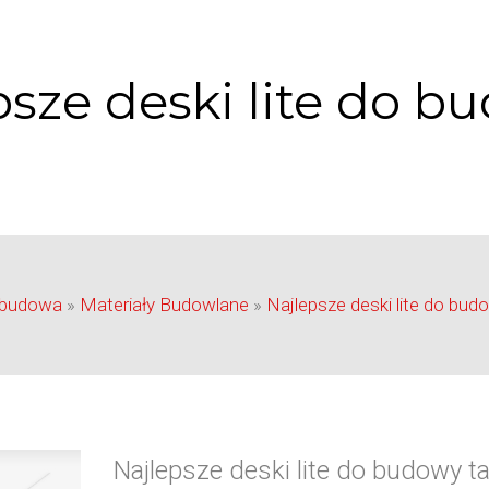
psze deski lite do b
ebudowa
»
Materiały Budowlane
»
Najlepsze deski lite do bud
Najlepsze deski lite do budowy t