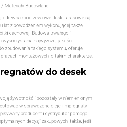
 / Materiały Budowlane
go drewna modrzewiowe deski tarasowe są
elu lat z powodzeniem wykonującej także
itki dachowej. Budowa trwałego i
wykorzystania najwyższej jakości
do zbudowania takiego systemu, oferuje
w pracach montażowych, o takim charakterze.
pregnatów do desek
woją żywotność i pozostały w niemienionym
nwestować w sprawdzone oleje i impregnaty,
 Opisywany producent i dystrybutor pomaga
ymalnych decyzji zakupowych, także, jeśli