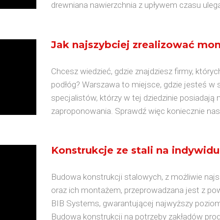
drewniana nawierzchnia z upływem czasu ulega 
Jak najszybciej zrealizować m
Chcesz wiedzieć, gdzie znajdziesz firmy, któryc
podłóg? Warszawa to miejsce, gdzie jesteś w 
specjalistów, którzy w tej dziedzinie posiadaj
zaproponowania. Sprawdź więc koniecznie nasz
Konstrukcje ze stali na indywi
Budowa konstrukcji stalowych, z możliwie na
oraz ich montażem, przeprowadzana jest z pow
BIB Systems, gwarantującej najwyższy poziom
Budowa konstrukcji na potrzeby zakładów prod