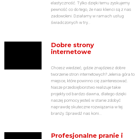
elastyczność. Tylko dzięki temu zyskujemy
pewność co do tego, że nasi klienci są z nas
zadowoleni. Działamy w ramach usług
świadczonych w try...
Dobre strony
internetowe
Chcesz wiedzieć, gdzie znajdziesz dobre
tworzenie stron internetowych? Jelenia góra to
miejsce, które powinno cię zainteresować.
Nasze przedsiębiorstwo realizuje takie
projekty od bardzo dawna, dlatego dzięki
naszej pomocy jesteś w stanie zdobyć
naprawdę skuteczne rozwiązania w tej
branży. Sprawdź nas koni...
Profesjonalne pranie i