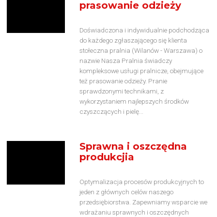
prasowanie odzieży
Doświadczona i indywidualnie podchodząca
do każdego zgłaszającego się klienta
stołeczna pralnia (Wilanów - Warszawa) o
nazwie Nasza Pralnia świadczy
kompleksowe usługi pralnicze, obejmujące
też prasowanie odzieży. Pranie
sprawdzonymi technikami, z
wykorzystaniem najlepszych środków
czyszczących i pielę...
Sprawna i oszczędna
produkcjia
Optymalizacja procesów produkcyjnych to
jeden z głównych celów naszego
przedsiębiorstwa. Zapewniamy wsparcie we
wdrażaniu sprawnych i oszczędnych