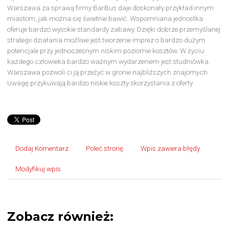
Warszawa za sprawą firmy BarBus daje doskonały przykład innym
miastom, jak można się świetnie bawić. Wspomniana jednostka
oferuje bardzo wysokie standardy zabawy. Dzięki dobrze przemyślanej
strategii działania możliwe jest tworzenie imprez o bardzo dużym
potencjale przy jednoczesnym niskim poziomie kosztów. W życiu
każdego człowieka bardzo ważnym wydarzeniem jest studniówka.
Warszawa pozwoli ci ją przeżyć w gronie najbliższych znajomych.
Uwagę przykuwają bardzo niskie koszty skorzystania z oferty.
Dodaj Komentarz
Poleć stronę
Wpis zawiera błędy
Modyfikuj wpis
Zobacz również: