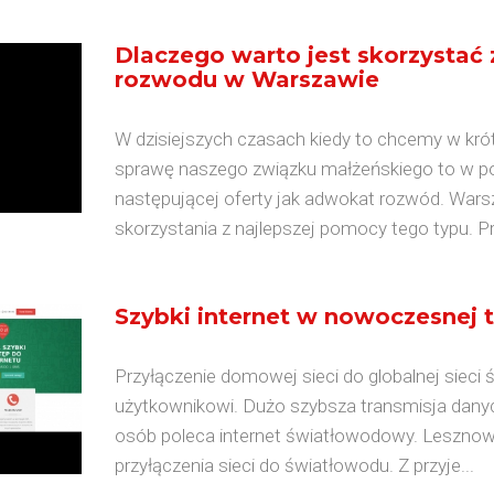
Dlaczego warto jest skorzystać
rozwodu w Warszawie
W dzisiejszych czasach kiedy to chcemy w kró
sprawę naszego związku małżeńskiego to w pow
następującej oferty jak adwokat rozwód. War
skorzystania z najlepszej pomocy tego typu. Pr
Szybki internet w nowoczesnej 
Przyłączenie domowej sieci do globalnej siec
użytkownikowi. Dużo szybsza transmisja dany
osób poleca internet światłowodowy. Lesznowol
przyłączenia sieci do światłowodu. Z przyje...