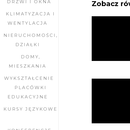
DRZWI I OKNA
Zobacz ró
KLIMATYZACJA I
WENTYLACJA
NIERUCHOMOŚCI,
DZIAŁKI
DOMY,
MIESZKANIA
WYKSZTAŁCENIE
PLACÓWKI
EDUKACYJNE
KURSY JĘZYKOWE