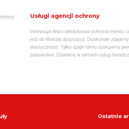
Usługi agencji ochrony
Interesuje Was całodobowa ochrona mienia i
jest do Waszej dyspozycji. Doskonale zdajemy 
elastyczność. Tylko dzięki temu zyskujemy pewn
zadowoleni. Działamy w ramach usług świadczo
uły
Ostatnie ar