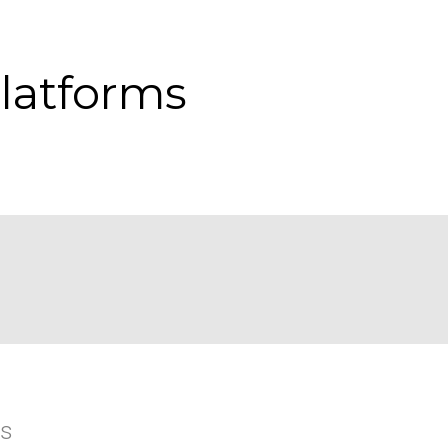
platforms
ms