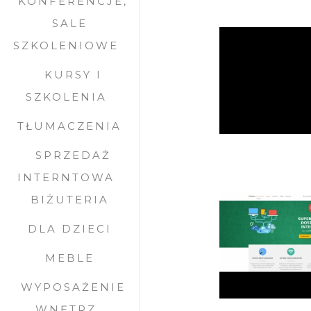
KONFERENCJE,
SALE
SZKOLENIOWE
KURSY I
SZKOLENIA
TŁUMACZENIA
SPRZEDAŻ
INTERNTOWA
BIŻUTERIA
DLA DZIECI
MEBLE
WYPOSAŻENIE
WNĘTRZ