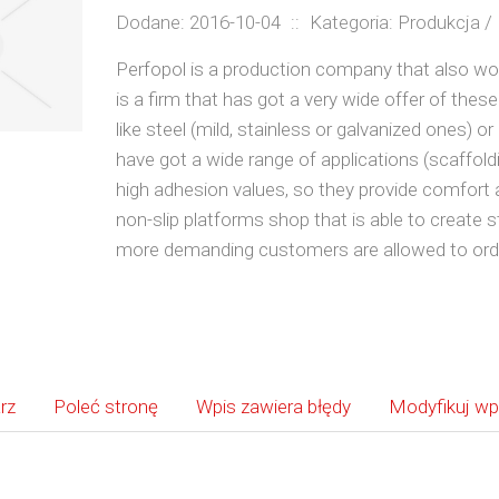
Dodane: 2016-10-04
::
Kategoria: Produkcja / 
Perfopol is a production company that also wor
is a firm that has got a very wide offer of the
like steel (mild, stainless or galvanized ones)
have got a wide range of applications (scaffoldi
high adhesion values, so they provide comfort a
non-slip platforms shop that is able to create 
more demanding customers are allowed to orde
rz
Poleć stronę
Wpis zawiera błędy
Modyfikuj wp