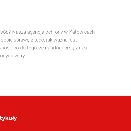
 osób? Nasza agencja ochrony w Katowicach
sobie sprawę z tego, jak ważna jest
ość co do tego, że nasi klienci są z nas
nych w try...
tykuły