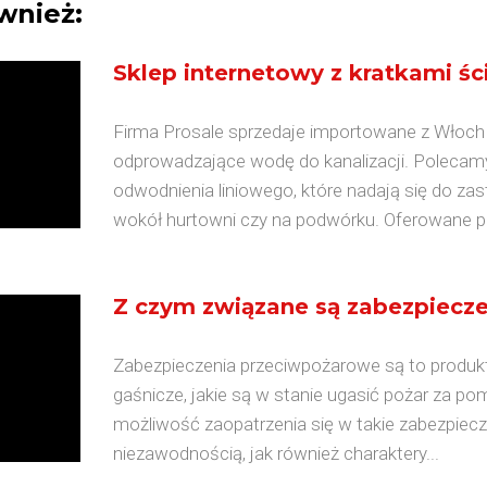
wnież:
Sklep internetowy z kratkami ś
Firma Prosale sprzedaje importowane z Włoch 
odprowadzające wodę do kanalizacji. Polecam
odwodnienia liniowego, które nadają się do zast
wokół hurtowni czy na podwórku. Oferowane pr
Z czym związane są zabezpiecz
Zabezpieczenia przeciwpożarowe są to produkt
gaśnicze, jakie są w stanie ugasić pożar za pom
możliwość zaopatrzenia się w takie zabezpiec
niezawodnością, jak również charaktery...