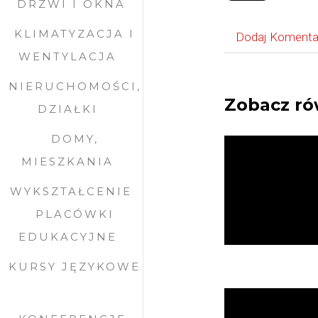
DRZWI I OKNA
KLIMATYZACJA I
Dodaj Komenta
WENTYLACJA
NIERUCHOMOŚCI,
Zobacz ró
DZIAŁKI
DOMY,
MIESZKANIA
WYKSZTAŁCENIE
PLACÓWKI
EDUKACYJNE
KURSY JĘZYKOWE