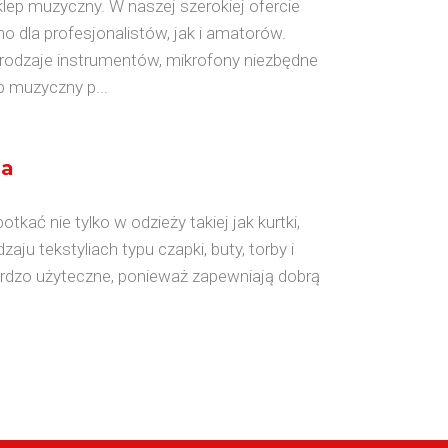
klep muzyczny. W naszej szerokiej ofercie
 dla profesjonalistów, jak i amatorów.
odzaje instrumentów, mikrofony niezbędne
p muzyczny p...
ia
ć nie tylko w odzieży takiej jak kurtki,
zaju tekstyliach typu czapki, buty, torby i
ardzo użyteczne, ponieważ zapewniają dobrą