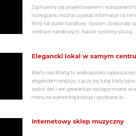
Zajmujemy się projektowaniem i wdrażaniem tak
rozwiązaniu można uzyskać informacje na temat
firmy lub punkt handlowy. System doskonale sp
centrach handlowych. Nasze systemy stosuj...
Elegancki lokal w samym centr
Warto nad Wartą to wielkopolska najlepsza res
eleganckim wnętrzu. Łączy się tutaj tradycyjn
wybór dań i win gwarantuje niezapomniane wra
menu na wykwintną kolację i spotkanie bi...
Internetowy sklep muzyczny