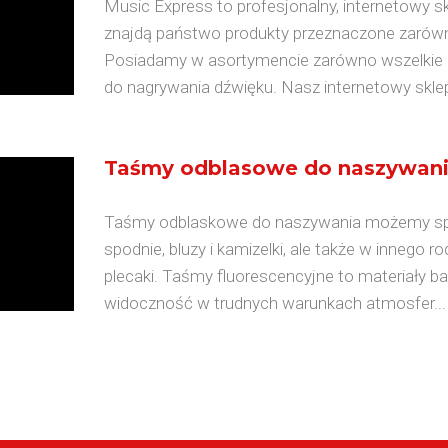
Music Express to profesjonalny, internetowy s
znajdą państwo produkty przeznaczone zarówno
Posiadamy w asortymencie zarówno wszelkie r
do nagrywania dźwięku. Nasz internetowy skle
Taśmy odblasowe do naszywan
Taśmy odblaskowe do naszywania możemy spotka
spodnie, bluzy i kamizelki, ale także w innego rod
plecaki. Taśmy fluorescencyjne to materiały b
widoczność w trudnych warunkach atmosfer...