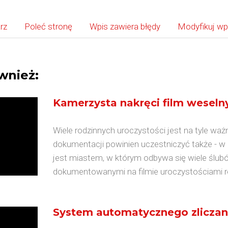
rz
Poleć stronę
Wpis zawiera błędy
Modyfikuj wp
wnież:
Kamerzysta nakręci film weseln
Wiele rodzinnych uroczystości jest na tyle waż
dokumentacji powinien uczestniczyć także - w
jest miastem, w którym odbywa się wiele ślubó
dokumentowanymi na filmie uroczystościami ro
System automatycznego zliczan