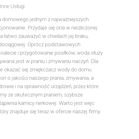
Inne Usługi
wa domowego jednym z najważniejszych
onowanie. Przydaje się ona w niezliczonej
na łatwo zauważyć w chwilach jej braku,
dociągowej. Oprócz podstawowych
oalecie i przygotowanie posiłków, woda służy
wana jest w praniu i zmywaniu naczyń. Dla
e okazać się zmiękczacz wody do domu.
on o jakości naszego prania, zmywania, a
rowie i na sprawność urządzeń, przez które
my ze skutecznym praniem, szybsze
tąpienia kamicy nerkowej. Warto jest więc
y znajduje się teraz w ofercie naszej firmy.