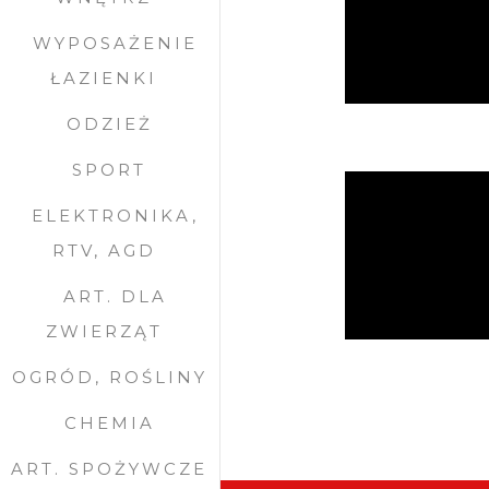
WYPOSAŻENIE
ŁAZIENKI
ODZIEŻ
SPORT
ELEKTRONIKA,
RTV, AGD
ART. DLA
ZWIERZĄT
OGRÓD, ROŚLINY
CHEMIA
ART. SPOŻYWCZE