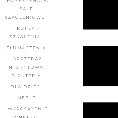
KONFERENCJE,
SALE
SZKOLENIOWE
KURSY I
SZKOLENIA
TŁUMACZENIA
SPRZEDAŻ
INTERNTOWA
BIŻUTERIA
DLA DZIECI
MEBLE
WYPOSAŻENIE
WNĘTRZ