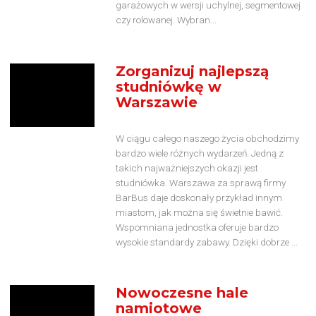
garażowych w wersji uchylnej, segmentowej
czy rolowanej. Wybran...
Zorganizuj najlepszą
studniówkę w
Warszawie
W ciągu całego naszego życia obchodzimy
bardzo wiele różnych wydarzeń. Jedną z
takich najważniejszych okazji jest
studniówka. Warszawa za sprawą firmy
BarBus daje doskonały przykład innym
miastom, jak można się świetnie bawić.
Wspomniana jednostka oferuje bardzo
wysokie standardy zabawy. Dzięki dobrze ...
Nowoczesne hale
namiotowe