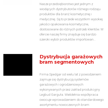
Nasze przedsiębiorstwo jest jednym z
wiodących dystrybutorów różnego rodzaju
produktów dla branż kosmetycznej i
medycznej. Są to przede wszystkim wysokiej
jakości opakowania kosmetyczne,
dostosowane do różnych potrzeb klientów. W
ofercie naszej firmy znajduje się bardzo
szeroki wybór produktów importowan...
Dystrybucja garażowych
bram segmentowych
Firma Spedgar od wielu lat z powodzeniem
zajmuje się dystrybucją systemów
garażowych i ogrodzeniowych
wykonywanych przez zakład produkcyjny
Legbud Garguła. Wieloletnia współpraca
owocuje wprowadzeniem do standardowego
asortymentu nowoczesnych bram