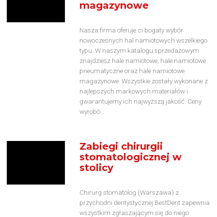
magazynowe
Nasza firma oferuje ci bogaty wybór
nowoczesnych hal namiotowych wszelkiego
typu. W naszym katalogu sprzedażowym
znajdziesz hale namiotowe, hale namiotowe
pneumatyczne oraz hale namiotowe
magazynowe. Wszystkie zostały wykonane z
najlepszych markowych materiałów i
gwarantujemy ich najwyższą jakość. Ceny
wyrobó...
Zabiegi chirurgii
stomatologicznej w
stolicy
Chirurg stomatolog (Warszawa) z
przychodni dentystycznej BestDent zapewnia
wszystkim zgłaszającym się do niego