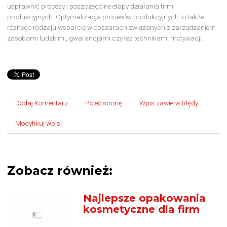
usprawnić procesy i poszczególne etapy działania firm
produkcyjnych. Optymalizacja procesów produkcyjnych to także
różnego rodzaju wsparcie w obszarach związanych z zarządzaniem
zasobami ludzkimi, gwarancjami czy też technikami motywacji.
Dodaj Komentarz
Poleć stronę
Wpis zawiera błędy
Modyfikuj wpis
Zobacz również:
Najlepsze opakowania
kosmetyczne dla firm