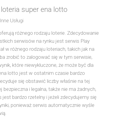
loteria super ena lotto
Inne Usługi
 oferują różnego rodzaju loterie. Zdecydowanie
stkich serwisów na rynku jest serwis Play
ł w różnego rodzaju loteriach, takich jak na
zeba zrobić to zalogować się w tym serwisie,
ynik, które niewykluczone, że może być dla
ena lotto jest w ostatnim czasie bardzo
decyduje się obstawić liczby właśnie na tej
iej bezpieczna i legalna, także nie ma żadnych,
est bardzo rzetelny i jeżeli zdecydujemy się
wyniki, ponieważ serwis automatycznie wyśle
wią.