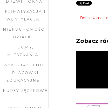
DRZWI I OKNA
KLIMATYZACJA I
Dodaj Komenta
WENTYLACJA
NIERUCHOMOŚCI,
DZIAŁKI
Zobacz ró
DOMY,
MIESZKANIA
WYKSZTAŁCENIE
PLACÓWKI
EDUKACYJNE
KURSY JĘZYKOWE