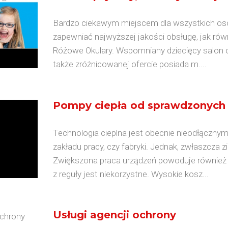
Bardzo ciekawym miejscem dla wszystkich osób,
zapewniać najwyższej jakości obsługę, jak równi
Różowe Okulary. Wspomniany dziecięcy salon o
także zróżnicowanej ofercie posiada m....
Pompy ciepła od sprawdzonych
Technologia cieplna jest obecnie nieodłączn
zakładu pracy, czy fabryki. Jednak, zwłaszcza 
Zwiększona praca urządzeń powoduje również o
z reguły jest niekorzystne. Wysokie kosz...
Usługi agencji ochrony