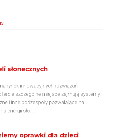
is
li słonecznych
 na rynek innowacyjnych rozwiązań
 ofercie szczególne miejsce zajmują systemy
czne i inne podzespoły pozwalające na
 energii sło...
ziemy oprawki dla dzieci