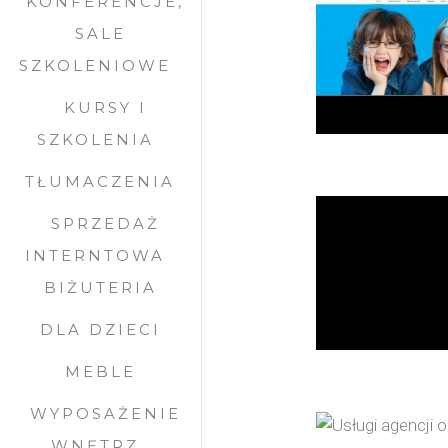
KONFERENCJE,
SALE
SZKOLENIOWE
KURSY I
SZKOLENIA
TŁUMACZENIA
SPRZEDAŻ
INTERNTOWA
BIŻUTERIA
DLA DZIECI
MEBLE
WYPOSAŻENIE
WNĘTRZ