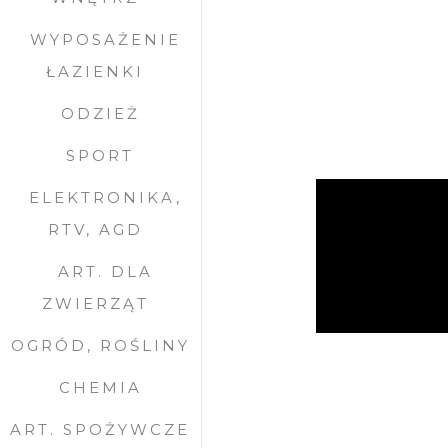
WYPOSAŻENIE
ŁAZIENKI
ODZIEŻ
SPORT
ELEKTRONIKA,
RTV, AGD
ART. DLA
ZWIERZĄT
OGRÓD, ROŚLINY
CHEMIA
ART. SPOŻYWCZE