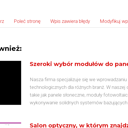
rz
Poleć stronę
Wpis zawiera błędy
Modyfikuj wp
wnież:
Szeroki wybór modułów do pane
Nasza firma specjalizuje się we wprowadzaniu
technologicznych dla różnych branż. W naszej
takie jak panele słoneczne, moduły fotowoltai
wykonywanie solidnych systemów bazujących na
Salon optyczny, w którym znajd