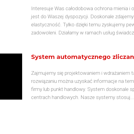
Interesuje Was całodobowa ochrona mienia i
jest do Waszej dyspozycji. Doskonale zdajemy 
elastyczność. Tylko dzięki temu zyskujemy pewn
zadowoleni. Działamy w ramach usług świadczo
System automatycznego zliczan
Zajmujemy się projektowaniem i wdrażaniem tak
rozwiązaniu można uzyskać informacje na temat
firmy lub punkt handlowy. System doskonale sp
centrach handlowych. Nasze systemy stosuj...