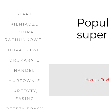
START
Popul
PIENIĄDZE
super
BIURA
RACHUNKOWE
DORADZTWO
DRUKARNIE
HANDEL
Home
»
Prod
HURTOWNIE
KREDYTY,
LEASING
OFERTY PRACY