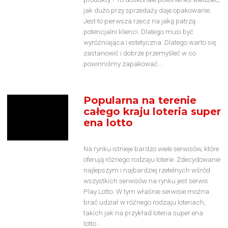
jak dużo przy sprzedaży daje opakowanie.
Jest to pierwsza rzecz na jaką patrzą
potencjalni klienci. Dlatego musi być
wyróżniająca i estetyczna. Dlatego warto się
zastanowić i dobrze przemyśleć w co
powinniśmy zapakować...
Popularna na terenie
całego kraju loteria super
ena lotto
Na rynku istnieje bardzo wiele serwisów, które
oferują różnego rodzaju loterie. Zdecydowanie
najlepszym i najbardziej rzetelnych wśród
wszystkich serwisów na rynku jest serwis
Play Lotto. W tym właśnie serwisie można
brać udział w różnego rodzaju loteriach,
takich jak na przykład loteria super ena
lotto...