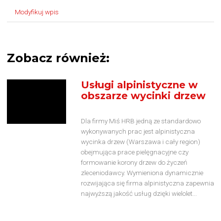
Modyfikuj wpis
Zobacz również:
Usługi alpinistyczne w
obszarze wycinki drzew
Dla firmy Miś HRB jedną ze standardowo
wykonywanych prac jest alpinistyczna
wycinka drzew (Warszawa i cały region)
obejmująca prace pielęgnacyjne czy
formowanie korony drzew do życzeń
zleceniodawcy. Wymieniona dynamicznie
rozwijająca się firma alpinistyczna zapewnia
najwyższą jakość usług dzięki wielolet...