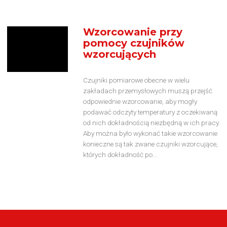
Wzorcowanie przy
pomocy czujników
wzorcujących
Czujniki pomiarowe obecne w wielu
zakładach przemysłowych muszą przejść
odpowiednie wzorcowanie, aby mogły
podawać odczyty temperatury z oczekiwaną
od nich dokładnością niezbędną w ich pracy.
Aby można było wykonać takie wzorcowanie
konieczne są tak zwane czujniki wzorcujące,
których dokładność po...