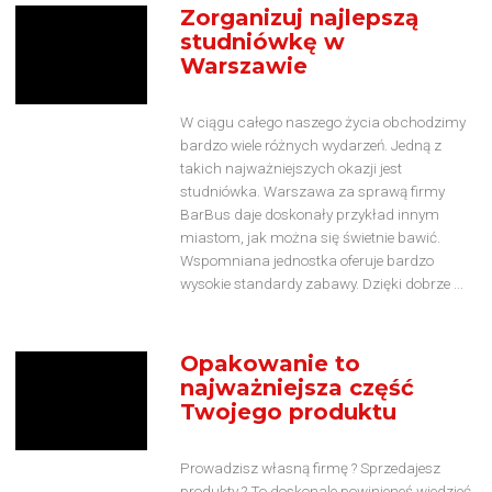
Zorganizuj najlepszą
studniówkę w
Warszawie
W ciągu całego naszego życia obchodzimy
bardzo wiele różnych wydarzeń. Jedną z
takich najważniejszych okazji jest
studniówka. Warszawa za sprawą firmy
BarBus daje doskonały przykład innym
miastom, jak można się świetnie bawić.
Wspomniana jednostka oferuje bardzo
wysokie standardy zabawy. Dzięki dobrze ...
Opakowanie to
najważniejsza część
Twojego produktu
Prowadzisz własną firmę ? Sprzedajesz
produkty ? To doskonale powinieneś wiedzieć,