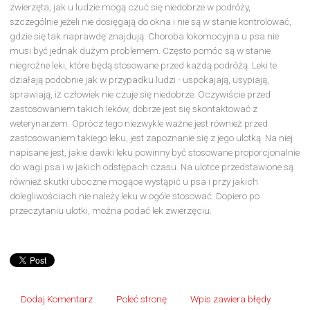
zwierzęta, jak u ludzie mogą czuć się niedobrze w podróży,
szczególnie jeżeli nie dosięgają do okna i nie są w stanie kontrolować,
gdzie się tak naprawdę znajdują. Choroba lokomocyjna u psa nie
musi być jednak dużym problemem. Często pomóc są w stanie
niegroźne leki, które będą stosowane przed każdą podróżą. Leki te
działają podobnie jak w przypadku ludzi - uspokajają, usypiają,
sprawiają, iż człowiek nie czuje się niedobrze. Oczywiście przed
zastosowaniem takich leków, dobrze jest się skontaktować z
weterynarzem. Oprócz tego niezwykle ważne jest również przed
zastosowaniem takiego leku, jest zapoznanie się z jego ulotką. Na niej
napisane jest, jakie dawki leku powinny być stosowane proporcjonalnie
do wagi psa i w jakich odstępach czasu. Na ulotce przedstawione są
również skutki uboczne mogące wystąpić u psa i przy jakich
dolegliwościach nie należy leku w ogóle stosować. Dopiero po
przeczytaniu ulotki, można podać lek zwierzęciu.
Dodaj Komentarz
Poleć stronę
Wpis zawiera błędy