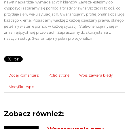
nawet najbardziej wymagających klientów. Zawsze jesteśmy do
dyspozycji i staramy się pomóc. Porady prawne Szczecin to coś, co
przydaje się w wielu sytuacjach. Gwarantujemy profesjonalną obsługę
każdego klienta. Posiadamy wiedzę z każdej dziedziny prawa, dlatego
jesteśmy w stanie pomóc w każdej sytuacji. Stale orientujemy się w
zmieniających się przepisach. Zapraszamy do skorzystania z
naszych usług. Gwarantujemy pełen profesjonalizm.
Dodaj Komentarz
Poleć stronę
Wpis zawiera błędy
Modyfikuj wpis
Zobacz również: