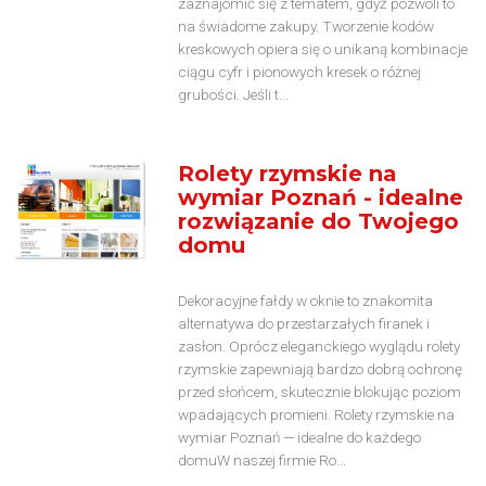
zaznajomić się z tematem, gdyż pozwoli to
na świadome zakupy. Tworzenie kodów
kreskowych opiera się o unikaną kombinacje
ciągu cyfr i pionowych kresek o różnej
grubości. Jeśli t...
Rolety rzymskie na
wymiar Poznań - idealne
rozwiązanie do Twojego
domu
Dekoracyjne fałdy w oknie to znakomita
alternatywa do przestarzałych firanek i
zasłon. Oprócz eleganckiego wyglądu rolety
rzymskie zapewniają bardzo dobrą ochronę
przed słońcem, skutecznie blokując poziom
wpadających promieni. Rolety rzymskie na
wymiar Poznań — idealne do każdego
domuW naszej firmie Ro...