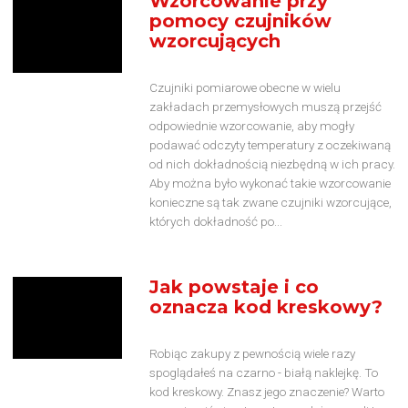
Wzorcowanie przy
pomocy czujników
wzorcujących
Czujniki pomiarowe obecne w wielu
zakładach przemysłowych muszą przejść
odpowiednie wzorcowanie, aby mogły
podawać odczyty temperatury z oczekiwaną
od nich dokładnością niezbędną w ich pracy.
Aby można było wykonać takie wzorcowanie
konieczne są tak zwane czujniki wzorcujące,
których dokładność po...
Jak powstaje i co
oznacza kod kreskowy?
Robiąc zakupy z pewnością wiele razy
spoglądałeś na czarno - białą naklejkę. To
kod kreskowy. Znasz jego znaczenie? Warto