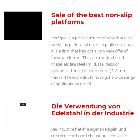
Sale of the best non-slip
platforms
Perfopol is a production company that also
works as perforated non-slip platforms shop.
It is a firm that has got a very wide offer of
these platforms. They are made of solid
materials like steel (mild, stainless or
galvanized ones) or aluminum (2-3 mm
thick). These products have got a wide range
of applications (scaff...
Die Verwendung von
Edelstahl in der Industrie
Die Industrie hat ihre eigenen Regeln und
erfordert eine hohe Lebensdauer einzelner