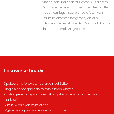
Maschinen und anderer Geräte. Aus diesem
Grund werden aus hochwertigem Reibegitter
Industrieanlagen sowie andere Arten von
Strukturelementen hergestellt, die aus
Edelstahl hergestellt werden. Natürlich konnte
das umfassende Angebot de...
Losowe artykuły
Opakowania foliowe z nadrukiem od Sefko
Oryginalne podejście do mieszkalnych wnętrz
Z usług jakiej firmy warto jest skorzystać w przypadku renowacji
murków?
Butelki w różnych wymiarach
Wyjątkowo dopasowane sale na komunie.