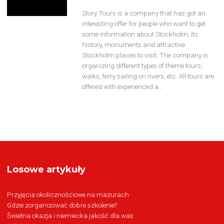
Story Tours is a company that has got an
interesting offer for people who want to get
some information about Stockholm, its
history, monuments and attractive
Stockholm places to visit. The company is
organizing different types of theme tours,
walks, ferry sailing on rivers, etc. All tours are
offered with experienced a...
Losowe artykuły
Przyjęcia okolicznościowe na mazurach
Gdzie zorganizować dobre szkolenie?
Świetna okazja i niemiecka jakość dla was