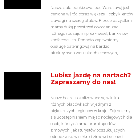
Nasza sala bankietowa pod Warszawą jest
ceniona wśród coraz większej liczby klientów
z uwagi na szereg atutów. Przede wszystkim
mamy dużą przestrzeń do organizacji
różnego rodzaju imprez - wesel, bankietów,
konferencji itp. Ponadto zapewniamy
obsługę cateringową na bardzo
atrakcyjnych warunkach cenowych,...
Lubisz jazdę na nartach?
Zapraszamy do nas!
Nasze hotele zlokalizowane są w kilku
różnych placówkach w jednym z
piękniejszych regionów w kraju. Zajmujemy
się udostępnianiem miejsc noclegowych dla
osób, którzy są amatorami sportów
zimowych, jak i turystów poszukujących
odpoczynku w piękniej zimowej scenerii.