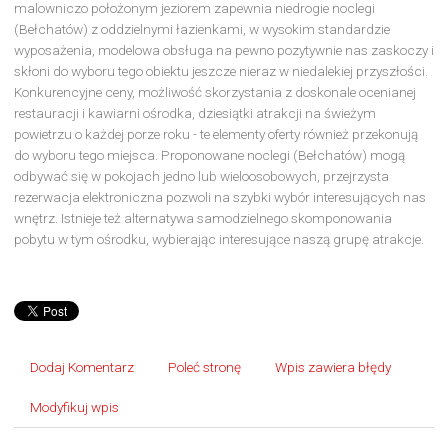
malowniczo położonym jeziorem zapewnia niedrogie noclegi
(Bełchatów) z oddzielnymi łazienkami, w wysokim standardzie
wyposażenia, modelowa obsługa na pewno pozytywnie nas zaskoczy i
skłoni do wyboru tego obiektu jeszcze nieraz w niedalekiej przyszłości.
Konkurencyjne ceny, możliwość skorzystania z doskonale ocenianej
restauracji i kawiarni ośrodka, dziesiątki atrakcji na świeżym
powietrzu o każdej porze roku - te elementy oferty również przekonują
do wyboru tego miejsca. Proponowane noclegi (Bełchatów) mogą
odbywać się w pokojach jedno lub wieloosobowych, przejrzysta
rezerwacja elektroniczna pozwoli na szybki wybór interesujących nas
wnętrz. Istnieje też alternatywa samodzielnego skomponowania
pobytu w tym ośrodku, wybierając interesujące naszą grupę atrakcje.
Dodaj Komentarz
Poleć stronę
Wpis zawiera błędy
Modyfikuj wpis