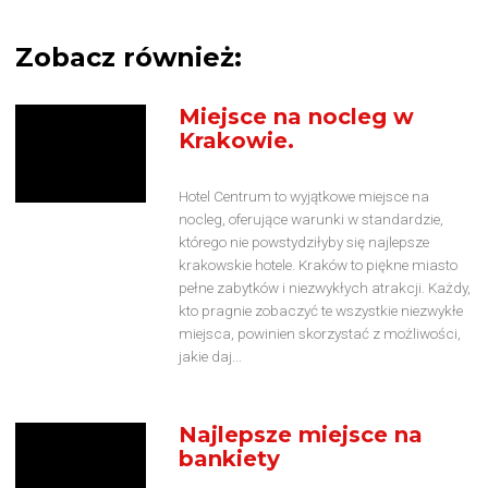
Zobacz również:
Miejsce na nocleg w
Krakowie.
Hotel Centrum to wyjątkowe miejsce na
nocleg, oferujące warunki w standardzie,
którego nie powstydziłyby się najlepsze
krakowskie hotele. Kraków to piękne miasto
pełne zabytków i niezwykłych atrakcji. Każdy,
kto pragnie zobaczyć te wszystkie niezwykłe
miejsca, powinien skorzystać z możliwości,
jakie daj...
Najlepsze miejsce na
bankiety