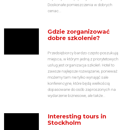
Doskonałe pomieszczenia w dobrych
cenac...
Gdzie zorganizować
dobre szkolenie?
Przedsiębiorcy bardzo często poszukują
miejsca, w którym jedną z priorytetowych
usług jest organizacja szkoleń. Hotel to
zawsze najlepsze rozwiązanie, ponieważ
możemy tam nie tylko wynająć sale
konferencyjne, które będą wielkością
dopasowane do osób zaproszonych na
wydarzenie biznesowe, ale także...
Interesting tours in
Stockholm