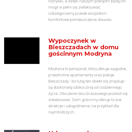
rozrywki, a dzięki naszym pokojom będą oni
mogli w pełni się zrelaksować.
Udostępniamy przede wszystkim
komfortowe pomieszczenia dwuoso...
Wypoczynek w
Bieszczadach w domu
gościnnym Modryna
Modryna to pensjonat, który oferuje wygodne,
przestronne apartamenty oraz pokoje.
Bieszczady - bo tutaj ten obiekt się znajduje -
są doskonałą odskocznią od codziennego
życia. Otoczenie lasu brzozowego pozwoli się
zrelaksować. Dom gościnny oferuje liczne
atrakcje i udogodnienia, na przykład dla
najmłodszych...