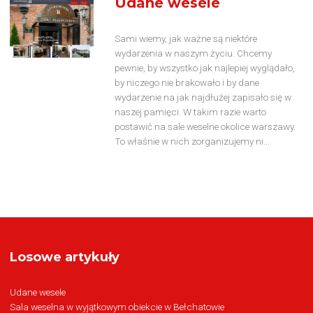
Udane wesele
Sami wiemy, jak ważne są niektóre
wydarzenia w naszym życiu. Chcemy
pewnie, by wszystko jak najlepiej wyglądało,
by niczego nie brakowało i by dane
wydarzenie na jak najdłużej zapisało się w
naszej pamięci. W takim razie warto
postawić na sale weselne okolice warszawy.
To właśnie w nich zorganizujemy ni...
Losowe artykuły
Udane wesele
Sala weselna w wyjątkowym obiekcie w Bełchatowie