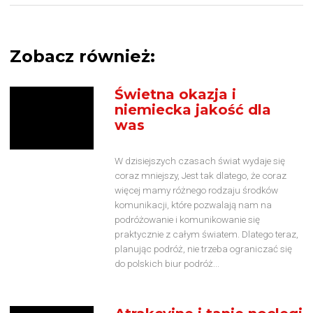
Zobacz również:
Świetna okazja i
niemiecka jakość dla
was
W dzisiejszych czasach świat wydaje się
coraz mniejszy, Jest tak dlatego, że coraz
więcej mamy różnego rodzaju środków
komunikacji, które pozwalają nam na
podróżowanie i komunikowanie się
praktycznie z całym światem. Dlatego teraz,
planując podróż, nie trzeba ograniczać się
do polskich biur podróż...