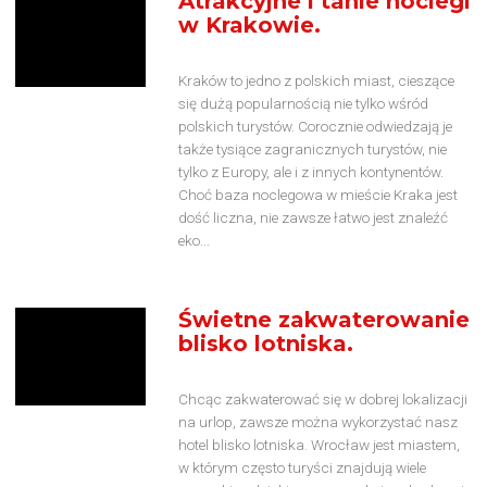
Atrakcyjne i tanie noclegi
w Krakowie.
Kraków to jedno z polskich miast, cieszące
się dużą popularnością nie tylko wśród
polskich turystów. Corocznie odwiedzają je
także tysiące zagranicznych turystów, nie
tylko z Europy, ale i z innych kontynentów.
Choć baza noclegowa w mieście Kraka jest
dość liczna, nie zawsze łatwo jest znaleźć
eko...
Świetne zakwaterowanie
blisko lotniska.
Chcąc zakwaterować się w dobrej lokalizacji
na urlop, zawsze można wykorzystać nasz
hotel blisko lotniska. Wrocław jest miastem,
w którym często turyści znajdują wiele