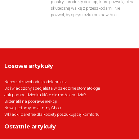
plastry i produkty do stóp, które pozwolą ci na
skuteczną walkę z przeszkodami. Nie
pozwól, by opryszczka pozbawiła c...
Losowe artykuły
Nareszcie swobodnie odetchniesz.
Doświadczony specjalista w dziedzinie stomatologii
Jak pomóc dziecku które nie może chodzić?
Sildenafil na poprawe erekcji
Nowe perfumy od Jimmy Choo
Wkładki Carefree dla kobiety poszukującej komfortu
Ostatnie artykuły