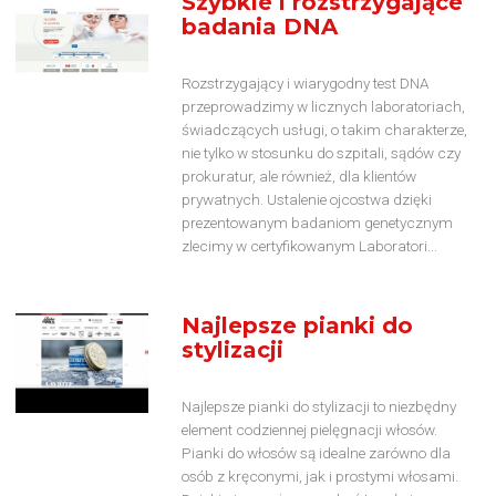
Szybkie i rozstrzygające
badania DNA
Rozstrzygający i wiarygodny test DNA
przeprowadzimy w licznych laboratoriach,
świadczących usługi, o takim charakterze,
nie tylko w stosunku do szpitali, sądów czy
prokuratur, ale również, dla klientów
prywatnych. Ustalenie ojcostwa dzięki
prezentowanym badaniom genetycznym
zlecimy w certyfikowanym Laboratori...
Najlepsze pianki do
stylizacji
Najlepsze pianki do stylizacji to niezbędny
element codziennej pielęgnacji włosów.
Pianki do włosów są idealne zarówno dla
osób z kręconymi, jak i prostymi włosami.