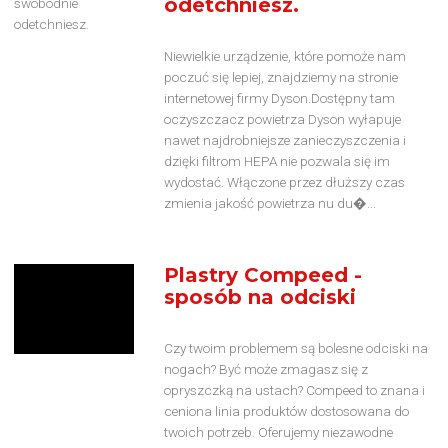
odetchniesz.
Niewielkie urządzenie, które pomoże nam
poczuć się lepiej, znajdziemy na stronie
internetowej firmy Dyson.Dostępny tam
oczyszczacz powietrza Dyson wyłapuje
nawet najdrobniejsze zanieczyszczenia i
dzięki filtrom HEPA nie pozwala się im
wydostać. Włączone przez dłuższy czas
zmienia jakość powietrza nu du�...
Plastry Compeed -
sposób na odciski
Czy twoim problemem są bolesne odciski na
nogach? Być może zmagasz się z
opryszczką na ustach? Compeed to znana i
ceniona linia produktów dostosowana do
twoich potrzeb. Oferujemy niezawodne