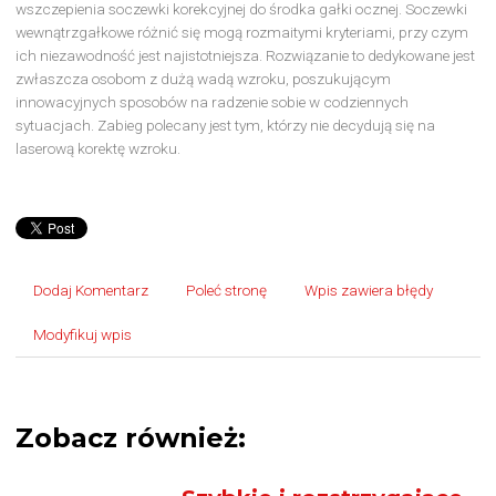
wszczepienia soczewki korekcyjnej do środka gałki ocznej. Soczewki
wewnątrzgałkowe różnić się mogą rozmaitymi kryteriami, przy czym
ich niezawodność jest najistotniejsza. Rozwiązanie to dedykowane jest
zwłaszcza osobom z dużą wadą wzroku, poszukującym
innowacyjnych sposobów na radzenie sobie w codziennych
sytuacjach. Zabieg polecany jest tym, którzy nie decydują się na
laserową korektę wzroku.
Dodaj Komentarz
Poleć stronę
Wpis zawiera błędy
Modyfikuj wpis
Zobacz również: