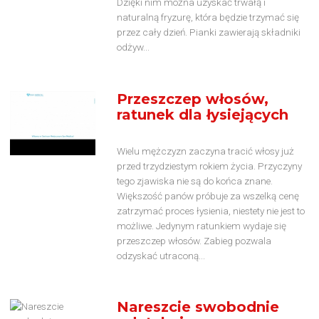
Dzięki nim można uzyskać trwałą i
naturalną fryzurę, która będzie trzymać się
przez cały dzień. Pianki zawierają składniki
odżyw...
Przeszczep włosów,
ratunek dla łysiejących
Wielu mężczyzn zaczyna tracić włosy już
przed trzydziestym rokiem życia. Przyczyny
tego zjawiska nie są do końca znane.
Większość panów próbuje za wszelką cenę
zatrzymać proces łysienia, niestety nie jest to
możliwe. Jedynym ratunkiem wydaje się
przeszczep włosów. Zabieg pozwala
odzyskać utraconą...
Nareszcie swobodnie