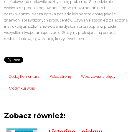
częściowe lub całkowite pozbycie się problemu. Samodzielnie
wybierzesz produkt odpowiadający twoim wymaganiom i
oczekiwaniom. Nasza apteka posiada leki bardzo dobrej jakości i
znanych, sprawdzonych producentów. Używanie zgodnie z załączoną
instrukcją umożliwi zniwelowanie dyskomfortu i poprawi przede
wszystkim twoje samopoczucie. Służymy profesjonalną poradą,
szybką dostawą i gwarancją korzystnych cen.
Dodaj Komentarz
Poleć stronę
Wpis zawiera błędy
Modyfikuj wpis
Zobacz również:
Listerine - piękny