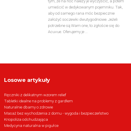
tym, że na noc należy je wyczyścić, a potem
umieścić w dedykowanym pojemniku. Tak,
aby od samego rana móc bezpiecznie
założyć soczewki dwutygodniowe. Jeżeli
potrzebne są Wam one, to zgłoście się do
Acuvue. Oferujemy je ...
Losowe artykuły
Ręczniki z delikatnym wzorem relief
Tabletki idealne na problemy z gardłem
Naturalnie dbamy o zdrowie
Masaż bez wychodzenia z domu - wygoda i bezpieczeństwo
Kriopoliza odchudzająca
Medycyna naturalna w pigułce