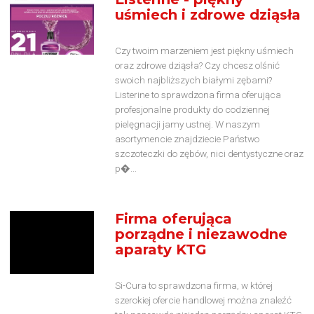
uśmiech i zdrowe dziąsła
Czy twoim marzeniem jest piękny uśmiech
oraz zdrowe dziąsła? Czy chcesz olśnić
swoich najbliższych białymi zębami?
Listerine to sprawdzona firma oferująca
profesjonalne produkty do codziennej
pielęgnacji jamy ustnej. W naszym
asortymencie znajdziecie Państwo
szczoteczki do zębów, nici dentystyczne oraz
p�...
Firma oferująca
porządne i niezawodne
aparaty KTG
Si-Cura to sprawdzona firma, w której
szerokiej ofercie handlowej można znaleźć