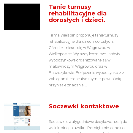
Tanie turnusy
rehabilitacyjne dla
dorosłych i dzieci.
Firma Wielspin proponuje tanie turnusy
rehabilitacyjne dla dzieci i dorosłych.
Ośrodek mieści się w Wągrowcu w
Wielkopolsce. Wyjazdy lecznicze i pobyty
wypoczynkowe organizowane są w
malowniczym Wągrowcu oraz w
Puszczykowie. Połączenie wypoczynku z z
zabiegami terapeutycznymi z pewnością
przyniesie znacznie ...
Soczewki kontaktowe
Soczewki dwutygodniowe dedykowane są do
wielokrotnego użytku. Pamiętajcie jednak o