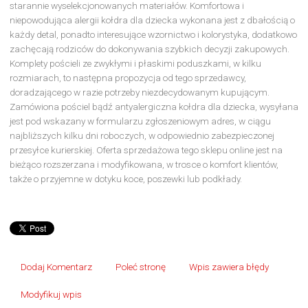
starannie wyselekcjonowanych materiałów. Komfortowa i
niepowodująca alergii kołdra dla dziecka wykonana jest z dbałością o
każdy detal, ponadto interesujące wzornictwo i kolorystyka, dodatkowo
zachęcają rodziców do dokonywania szybkich decyzji zakupowych.
Komplety pościeli ze zwykłymi i płaskimi poduszkami, w kilku
rozmiarach, to następna propozycja od tego sprzedawcy,
doradzającego w razie potrzeby niezdecydowanym kupującym.
Zamówiona pościel bądź antyalergiczna kołdra dla dziecka, wysyłana
jest pod wskazany w formularzu zgłoszeniowym adres, w ciągu
najbliższych kilku dni roboczych, w odpowiednio zabezpieczonej
przesyłce kurierskiej. Oferta sprzedażowa tego sklepu online jest na
bieżąco rozszerzana i modyfikowana, w trosce o komfort klientów,
także o przyjemne w dotyku koce, poszewki lub podkłady.
Dodaj Komentarz
Poleć stronę
Wpis zawiera błędy
Modyfikuj wpis