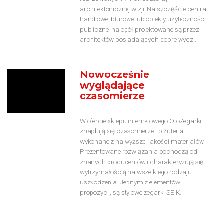
architektonicznej wizji. Na szczęście centra
handlowe, biurowe lub obiekty użyteczności
publicznej na ogół projektowane są przez
architektów posiadających dobre wycz...
Nowocześnie
wyglądające
czasomierze
W ofercie sklepu internetowego OtoZegarki
znajdują się czasomierze i biżuteria
wykonane z najwyższej jakości materiałów.
Prezentowane rozwiązania pochodzą od
znanych producentów i charakteryzują się
wytrzymałością na wszelkiego rodzaju
uszkodzenia. Jednym z elementów
propozycji, są stylowe zegarki SEIK...