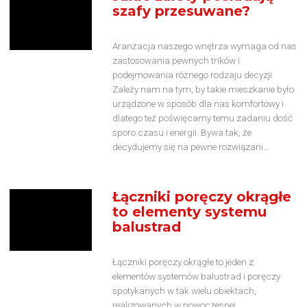
szafy przesuwane?
Aranżacja naszego wnętrza wymaga od nas
zastosowania pewnych trików i
podejmowania różnego rodzaju decyzji.
Zależy nam na tym, by takie mieszkanie było
urządzone w sposób dla nas komfortowy i
dlatego też poświęcamy temu zadaniu dość
sporo czasu i energii. Bywa tak, że
decydujemy się na pewne rozwiązani...
Łączniki poręczy okrągłe
to elementy systemu
balustrad
Łączniki poręczy okrągłe to jeden z
elementów systemów balustrad i poręczy
spotykanych w tak wielu obiektach,
realizowanych w nowoczesnej