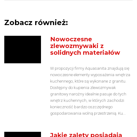
Zobacz również:
Nowoczesne
zlewozmywaki z
solidnych materiałów
W propozycji firmy Aquasanita znajdują się
nowoczesne elementy wyposażenia wnętrza
kuchennego, które są wykonane z granitu.
Dostępny do kupienia zlewozmywak
granitowy narożny idealnie pasuje do tych
wnętrz kuchennych, w których zachodzi
konieczność bardzo oszczędnego
gospodarowania wolną przestrzenią. Ku...
Jakie zalety posiadają