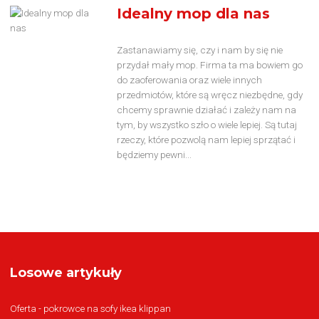
Idealny mop dla nas
Zastanawiamy się, czy i nam by się nie
przydał mały mop. Firma ta ma bowiem go
do zaoferowania oraz wiele innych
przedmiotów, które są wręcz niezbędne, gdy
chcemy sprawnie działać i zależy nam na
tym, by wszystko szło o wiele lepiej. Są tutaj
rzeczy, które pozwolą nam lepiej sprzątać i
będziemy pewni...
Losowe artykuły
Oferta - pokrowce na sofy ikea klippan