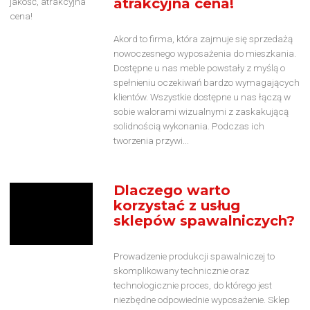
atrakcyjna cena!
Akord to firma, która zajmuje się sprzedażą
nowoczesnego wyposażenia do mieszkania.
Dostępne u nas meble powstały z myślą o
spełnieniu oczekiwań bardzo wymagających
klientów. Wszystkie dostępne u nas łączą w
sobie walorami wizualnymi z zaskakującą
solidnością wykonania. Podczas ich
tworzenia przywi...
Dlaczego warto
korzystać z usług
sklepów spawalniczych?
Prowadzenie produkcji spawalniczej to
skomplikowany technicznie oraz
technologicznie proces, do którego jest
niezbędne odpowiednie wyposażenie. Sklep