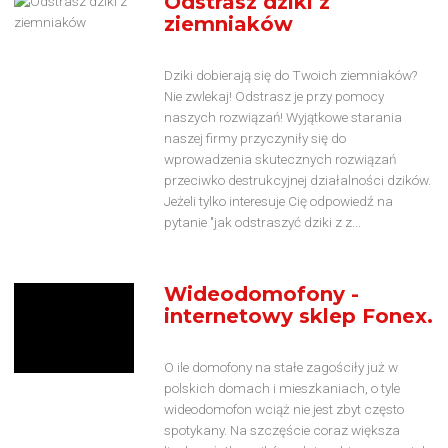
Odstrasz dziki z
ziemniaków
Dziki dobierają się do Twoich ziemniaków?
Nie zwlekaj! Odstrasz je przy pomocy
naszych rozwiązań! Wyjątkowe starania
naszej firmy przyczyniły się do
wprowadzenia skutecznych rozwiązań
przeciwko destrukcyjnej działalności dzików.
Jeżeli tylko interesuje Cię odpowiedź na
pytanie "jak odstraszyć dziki z z...
Wideodomofony -
internetowy sklep Fonex.
O ile domofony na stałe zagościły już w
polskich domach i mieszkaniach, o tyle
wideodomofon wciąż nie jest zbyt często
spotykany. Na szczęście coraz większa