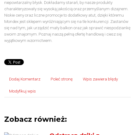
niepowtarzalny błysk. Dokładamy starań, by nasze produkty
charakteryzowały się wysoką jakością oraz przemyślanym dizajnem.
Niskie ceny oraz liczne promocje to dodatkowy atut, dzięki któremu
Mondex jest sklepem wyróżniającym się na tle konkurencji. Zastanów
się nad tym, jak urządzić mały balkon oraz jak sprawić niespodziankę
swoim znajomym. Poznaj naszą pełną ofertę handlową i ciesz się
wyjątkowym wzornictwem.
Dodaj Komentarz
Poleć stronę
Wpis zawiera błędy
Modyfikuj wpis
Zobacz również: