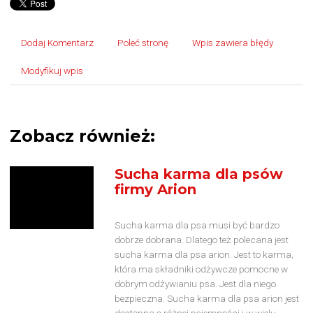
Dodaj Komentarz
Poleć stronę
Wpis zawiera błędy
Modyfikuj wpis
Zobacz również:
Sucha karma dla psów
firmy Arion
Sucha karma dla psa musi być bardzo
dobrze dobrana. Dlatego też polecana jest
sucha karma dla psa arion. Jest to karma,
która ma składniki odżywcze pomocne w
dobrym odżywianiu psa. Jest dla niego
bezpieczna. Sucha karma dla psa arion jest
dostępna o różnej pojemności i w wielu