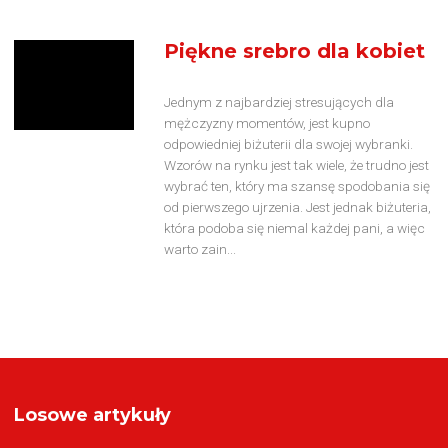
Piękne srebro dla kobiet
Jednym z najbardziej stresujących dla
mężczyzny momentów, jest kupno
odpowiedniej biżuterii dla swojej wybranki.
Wzorów na rynku jest tak wiele, że trudno jest
wybrać ten, który ma szansę spodobania się
od pierwszego ujrzenia. Jest jednak biżuteria,
która podoba się niemal każdej pani, a więc
warto zain...
Losowe artykuły