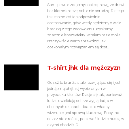
Sami pewnie zdajemy sobie sprawę, że drzwi
bez klamek raczej sobie nie poradzą. Dlatego
tak istotne jest ich odpowiednio
dostosowanie, gdyż wtedy będziemy o wiele
bardziej z tego zadowoleni i uzyskamy
znacznie lepsze efekty. W takim razie może
rzeczywiście warto sprawdzić, jak
doskonałym rozwiązaniem są dost...
T-shirt jhk dla mężczyzn
Odzież to branża stale rozwijająca się i jest
jedną z najchętniej wybieranych w
przypadku klientów. Dzieje się tak, ponieważ
ludzie uwielbiają dobrze wyglądać, a w
obecnych czasach dbanie o własny
wizerunek jest sprawą kluczową. Popyt na
odzież stale rośnie, ponieważ ludzie muszą w
czymś chodzić. O...