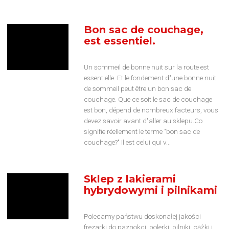
Bon sac de couchage,
est essentiel.
Un sommeil de bonne nuit sur la route est
essentielle. Et le fondement d"une bonne nuit
de sommeil peut être un bon sac de
couchage. Que ce soit le sac de couchage
est bon, dépend de nombreux facteurs, vous
devez savoir avant d"aller au sklepu.Co
signifie réellement le terme "bon sac de
couchage?" Il est celui qui v...
Sklep z lakierami
hybrydowymi i pilnikami
Polecamy państwu doskonałej jakości
frezarki do paznokci, polerki, pilniki, cążki i