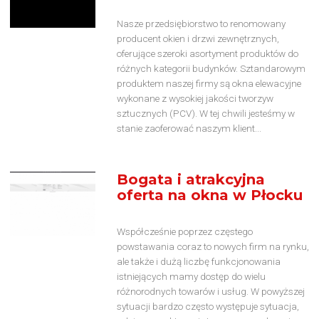
Nasze przedsiębiorstwo to renomowany
producent okien i drzwi zewnętrznych,
oferujące szeroki asortyment produktów do
różnych kategorii budynków. Sztandarowym
produktem naszej firmy są okna elewacyjne
wykonane z wysokiej jakości tworzyw
sztucznych (PCV). W tej chwili jesteśmy w
stanie zaoferować naszym klient...
Bogata i atrakcyjna
oferta na okna w Płocku
Współcześnie poprzez częstego
powstawania coraz to nowych firm na rynku,
ale także i dużą liczbę funkcjonowania
istniejących mamy dostęp do wielu
różnorodnych towarów i usług. W powyższej
sytuacji bardzo często występuje sytuacja,