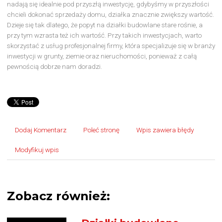
nadają się idealnie pod przyszłą inwestycję, gdybyśmy w przyszłości
chcieli dokonać sprzedaży domu, działka znacznie zwiększy wartość.
Dzieje się tak dlatego, że popyt na działki budowlane stare rośnie, a
przy tym wzrasta też ich wartość. Przy takich inwestycjach, warto
skorzystać z usług profesjonalnej firmy, która specjalizuje się w branży
inwestycji w grunty, ziemie oraz nieruchomości, ponieważ z całą
pewnością dobrze nam doradzi.
Dodaj Komentarz
Poleć stronę
Wpis zawiera błędy
Modyfikuj wpis
Zobacz również: