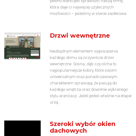
pewno warto jest sprawdzić naszą firmę,
która daje ci najwięcej użytecznych
możliwości – jesteśmy w stanie zaoferowa...
Drzwi wewnętrzne
Niezbędnym elementem wyposażenia
każdego domu są oczywiście drzwi
wewnętrzne. Sosna, dąb czy olcha to
najpopularniejsze kolory, które swoim
uniwersalnym oraz ponadczasowym
charakterem sprawiają, że pasują do
każdego wnętrza oraz dowolnie wybranego
stylu aranżacji. Jeżeli jesteś właśnie na etapie
urzą...
Szeroki wybór okien
dachowych