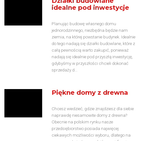
Działki budowlane
idealne pod inwestycje
Planując budowę własnego domu
jednorodzinnego, niezbędna będzie nam
ziemia, na której powstanie budynek. Idealnie
do tego nadają się działki budowlane, które z
całą pewnością warto zakupić, ponieważ
nadają się idealnie pod przyszłą inwestycję,
gdybyśmy w przyszłości chcieli dokonać
sprzedaży d...
Piękne domy z drewna
Chcesz wiedzieć, gdzie znajdziesz dla siebie
naprawdę niesamowite domy z drewna?
Obecnie na polskim rynku nasze
przedsiębiorstwo posiada najwięcej
ciekawych możliwości wyboru, dlatego na