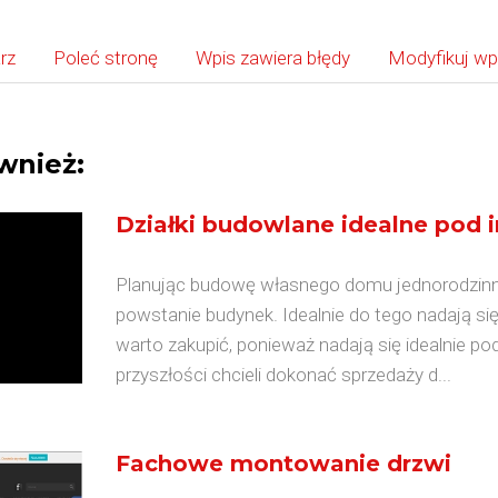
rz
Poleć stronę
Wpis zawiera błędy
Modyfikuj wp
wnież:
Działki budowlane idealne pod 
Planując budowę własnego domu jednorodzinne
powstanie budynek. Idealnie do tego nadają się
warto zakupić, ponieważ nadają się idealnie p
przyszłości chcieli dokonać sprzedaży d...
Fachowe montowanie drzwi