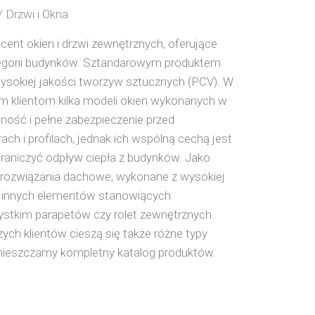
/ Drzwi i Okna
nt okien i drzwi zewnętrznych, oferujące
tegorii budynków. Sztandarowym produktem
ysokiej jakości tworzyw sztucznych (PCV). W
ym klientom kilka modeli okien wykonanych w
ność i pełne zabezpieczenie przed
h i profilach, jednak ich wspólną cechą jest
raniczyć odpływ ciepła z budynków. Jako
rozwiązania dachowe, wykonane z wysokiej
że innych elementów stanowiących
szystkim parapetów czy rolet zewnętrznych.
h klientów cieszą się także różne typy
zamieszczamy kompletny katalog produktów.