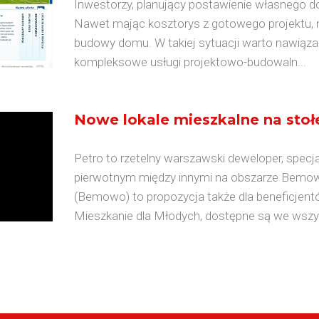
Inwestorzy, planujący postawienie własnego d
Nawet mając kosztorys z gotowego projektu, n
budowy domu. W takiej sytuacji warto nawiąza
kompleksowe usługi projektowo-budowaln...
Nowe lokale mieszkalne na st
Petro to rzetelny warszawski deweloper, specjali
pierwotnym między innymi na obszarze Bemow
(Bemowo) to propozycja także dla beneficj
Mieszkanie dla Młodych, dostępne są we wszy