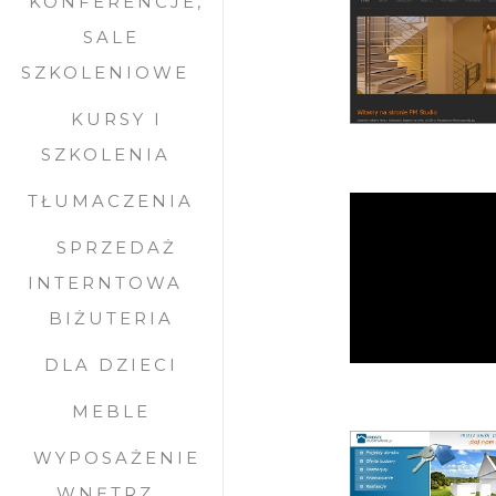
KONFERENCJE,
SALE
SZKOLENIOWE
KURSY I
SZKOLENIA
TŁUMACZENIA
SPRZEDAŻ
INTERNTOWA
BIŻUTERIA
DLA DZIECI
MEBLE
WYPOSAŻENIE
WNĘTRZ