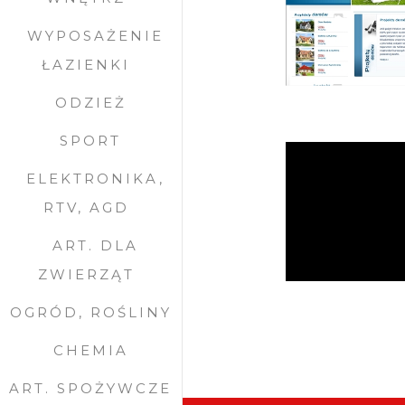
WYPOSAŻENIE
ŁAZIENKI
ODZIEŻ
SPORT
ELEKTRONIKA,
RTV, AGD
ART. DLA
ZWIERZĄT
OGRÓD, ROŚLINY
CHEMIA
ART. SPOŻYWCZE