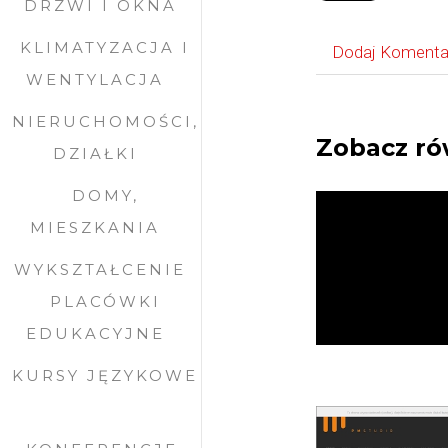
DRZWI I OKNA
KLIMATYZACJA I
Dodaj Komenta
WENTYLACJA
NIERUCHOMOŚCI,
Zobacz ró
DZIAŁKI
DOMY,
MIESZKANIA
WYKSZTAŁCENIE
PLACÓWKI
EDUKACYJNE
KURSY JĘZYKOWE