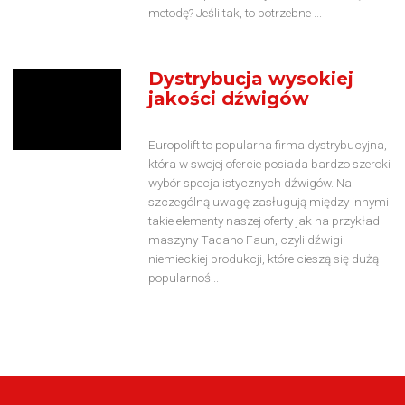
metodę? Jeśli tak, to potrzebne ...
Dystrybucja wysokiej
jakości dźwigów
Europolift to popularna firma dystrybucyjna,
która w swojej ofercie posiada bardzo szeroki
wybór specjalistycznych dźwigów. Na
szczególną uwagę zasługują między innymi
takie elementy naszej oferty jak na przykład
maszyny Tadano Faun, czyli dźwigi
niemieckiej produkcji, które cieszą się dużą
popularnoś...