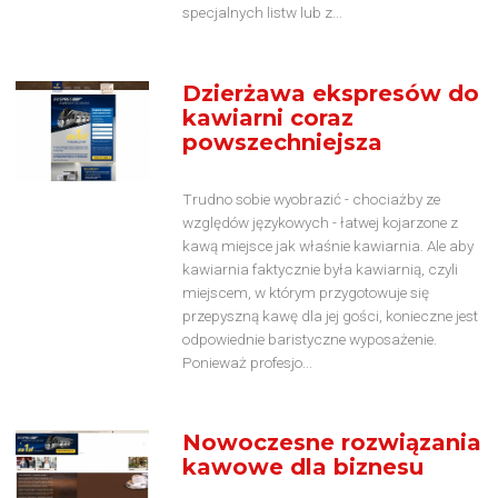
specjalnych listw lub z...
Dzierżawa ekspresów do
kawiarni coraz
powszechniejsza
Trudno sobie wyobrazić - chociażby ze
względów językowych - łatwej kojarzone z
kawą miejsce jak właśnie kawiarnia. Ale aby
kawiarnia faktycznie była kawiarnią, czyli
miejscem, w którym przygotowuje się
przepyszną kawę dla jej gości, konieczne jest
odpowiednie baristyczne wyposażenie.
Ponieważ profesjo...
Nowoczesne rozwiązania
kawowe dla biznesu