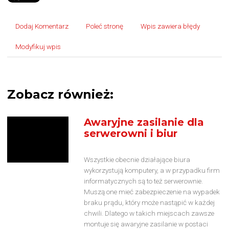
Dodaj Komentarz
Poleć stronę
Wpis zawiera błędy
Modyfikuj wpis
Zobacz również:
Awaryjne zasilanie dla
serwerowni i biur
Wszystkie obecnie działające biura
wykorzystują komputery, a w przypadku firm
informatycznych są to też serwerownie.
Muszą one mieć zabezpieczenie na wypadek
braku prądu, który może nastąpić w każdej
chwili. Dlatego w takich miejscach zawsze
montuje się awaryjne zasilanie w postaci