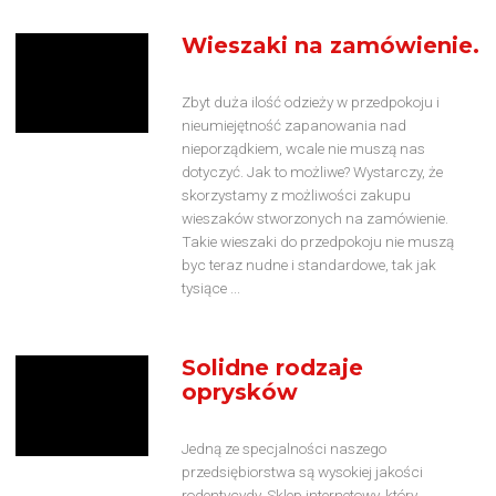
Wieszaki na zamówienie.
Zbyt duża ilość odzieży w przedpokoju i
nieumiejętność zapanowania nad
nieporządkiem, wcale nie muszą nas
dotyczyć. Jak to możliwe? Wystarczy, że
skorzystamy z możliwości zakupu
wieszaków stworzonych na zamówienie.
Takie wieszaki do przedpokoju nie muszą
byc teraz nudne i standardowe, tak jak
tysiące ...
Solidne rodzaje
oprysków
Jedną ze specjalności naszego
przedsiębiorstwa są wysokiej jakości
rodentycydy. Sklep internetowy, który