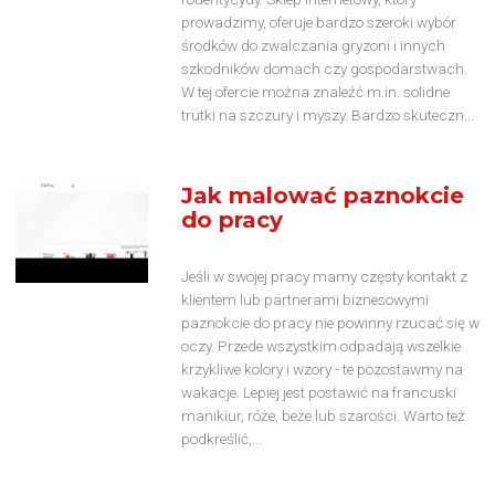
prowadzimy, oferuje bardzo szeroki wybór
środków do zwalczania gryzoni i innych
szkodników domach czy gospodarstwach.
W tej ofercie można znaleźć m.in. solidne
trutki na szczury i myszy. Bardzo skuteczn...
Jak malować paznokcie
do pracy
Jeśli w swojej pracy mamy częsty kontakt z
klientem lub partnerami biznesowymi
paznokcie do pracy nie powinny rzucać się w
oczy. Przede wszystkim odpadają wszelkie
krzykliwe kolory i wzory - te pozostawmy na
wakacje. Lepiej jest postawić na francuski
manikiur, róże, beże lub szarości. Warto też
podkreślić,...