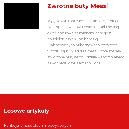
Zwrotne buty Messi
Wyjątkowym obuwiem piłkarskim, którego
twarzą jest światowa gwiazda piłki nożnej,
określana również mianem jednego z
najzdolniejszych i najbardziej
utalentowanych piłkarzy współczesnego
futbolu, są buty adidas messi, które zostały
stworzone przy współudziale wspomnianego
zawodnika, czyli samego Lionel...
Losowe artykuły
Funkcjonalność blach motocyklowych