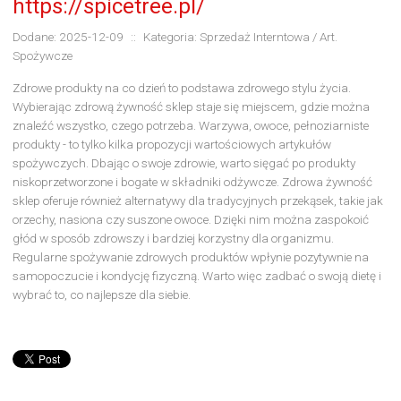
https://spicetree.pl/
Dodane: 2025-12-09
::
Kategoria: Sprzedaż Interntowa / Art.
Spożywcze
Zdrowe produkty na co dzień to podstawa zdrowego stylu życia.
Wybierając zdrową żywność sklep staje się miejscem, gdzie można
znaleźć wszystko, czego potrzeba. Warzywa, owoce, pełnoziarniste
produkty - to tylko kilka propozycji wartościowych artykułów
spożywczych. Dbając o swoje zdrowie, warto sięgać po produkty
niskoprzetworzone i bogate w składniki odżywcze. Zdrowa żywność
sklep oferuje również alternatywy dla tradycyjnych przekąsek, takie jak
orzechy, nasiona czy suszone owoce. Dzięki nim można zaspokoić
głód w sposób zdrowszy i bardziej korzystny dla organizmu.
Regularne spożywanie zdrowych produktów wpłynie pozytywnie na
samopoczucie i kondycję fizyczną. Warto więc zadbać o swoją dietę i
wybrać to, co najlepsze dla siebie.