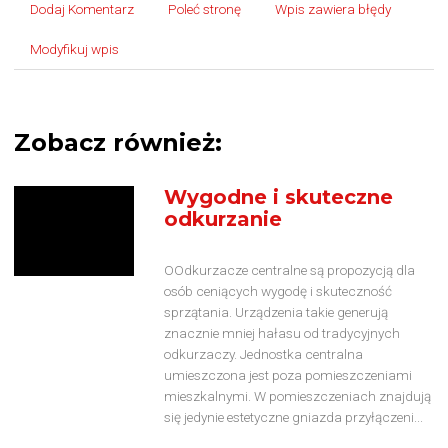
Dodaj Komentarz
Poleć stronę
Wpis zawiera błędy
Modyfikuj wpis
Zobacz również:
Wygodne i skuteczne
odkurzanie
OOdkurzacze centralne są propozycją dla
osób ceniących wygodę i skuteczność
sprzątania. Urządzenia takie generują
znacznie mniej hałasu od tradycyjnych
odkurzaczy. Jednostka centralna
umieszczona jest poza pomieszczeniami
mieszkalnymi. W pomieszczeniach znajdują
się jedynie estetyczne gniazda przyłączeni...